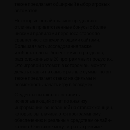
также предлагает обширный выбор игровых
автоматов.
Некоторые онлайн-казино предлагают
отличные приветственные бонусы с более
низкими правилами переноса ставок по
сравнению с конкурирующими сайтами.
Большая часть исследования также
изобретательна, более семисот разделов,
расположенных в 20 программных продуктах.
Это игровой автомат, в котором вы можете
делать ставки на самые разные суммы, но он
также предлагает ставки на фильмы и
возможность начать игру в блэкджек.
Студенты пытаются составить
исчерпывающий отчет по анализу
информации, основанной на ставках женщин,
которые выплачиваются программному
обеспечению и реальным средствам онлайн-
казино. Они также могут играть в режиме