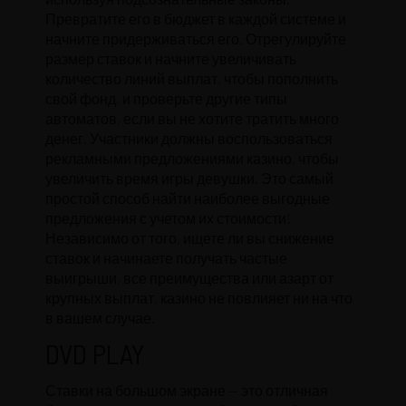
Превратите его в бюджет в каждой системе и
начните придерживаться его. Отрегулируйте
размер ставок и начните увеличивать
количество линий выплат, чтобы пополнить
свой фонд, и проверьте другие типы
автоматов, если вы не хотите тратить много
денег. Участники должны воспользоваться
рекламными предложениями казино, чтобы
увеличить время игры девушки. Это самый
простой способ найти наиболее выгодные
предложения с учетом их стоимости!
Независимо от того, ищете ли вы снижение
ставок и начинаете получать частые
выигрыши, все преимущества или азарт от
крупных выплат, казино не повлияет ни на что
в вашем случае.
DVD PLAY
Ставки на большом экране — это отличная