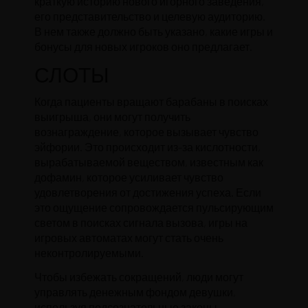
краткую историю нового игорного заведения,
его представительство и целевую аудиторию.
В нем также должно быть указано, какие игры и
бонусы для новых игроков оно предлагает.
СЛОТЫ
Когда пациенты вращают барабаны в поисках
выигрыша, они могут получить
вознаграждение, которое вызывает чувство
эйфории. Это происходит из-за кислотности,
вырабатываемой веществом, известным как
дофамин, которое усиливает чувство
удовлетворения от достижения успеха. Если
это ощущение сопровождается пульсирующим
светом в поисках сигнала вызова, игры на
игровых автоматах могут стать очень
неконтролируемыми.
Чтобы избежать сокращений, люди могут
управлять денежным фондом девушки,
используя подсознательные законы.