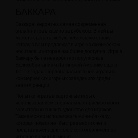
БАККАРА
Баккара, вероятно, самая современная
онлайн-игра в казино за рубежом. В ней вы
можете сделать любую небольшую ставку,
которую вам предложат в игре на физическом
носителе, и которая наиболее доступна. Игра в
баккару была невероятно популярна в
Великобритании и Латинской Америке еще в
1800-х годах. Первоначально в нее играли в
коммерческих игорных заведениях среди
знати Франции.
Попытки играть в карточные игры с
использованием специальных приемов могут
значительно снизить удобство для игроков.
Также можно использовать мини-баккару,
которая позволяет быстрее вести счет и
предназначена для тех, у кого ограниченное
игровое время (60 минут).