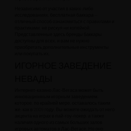
Независимо от участия в каких-либо
исследованиях, бесплатная баккара —
отличный способ ознакомиться с правилами и
практиками, не рискуя ни копейкой.
Представленные здесь бренды баккары
доступны для всех, и вам не нужно
приобретать дополнительные инструменты
или покупать их.
ИГОРНОЕ ЗАВЕДЕНИЕ
НЕВАДЫ
Интернет-казино Лас-Вегаса может быть
инновационным игорным заведением,
которое, по крайней мере, оставалось таким
же, как в 2009 году. Вы можете ожидать от него
акцента на играх в пай-гоу-покер, а также
наличия одного из самых больших залов
игровых автоматов в Лас-Вегасе. Но оно