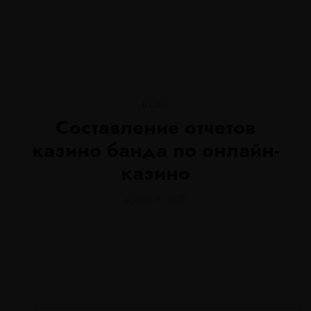
MENU
BLOG
Составление отчетов
казино банда по онлайн-
казино
agosto 9, 2025