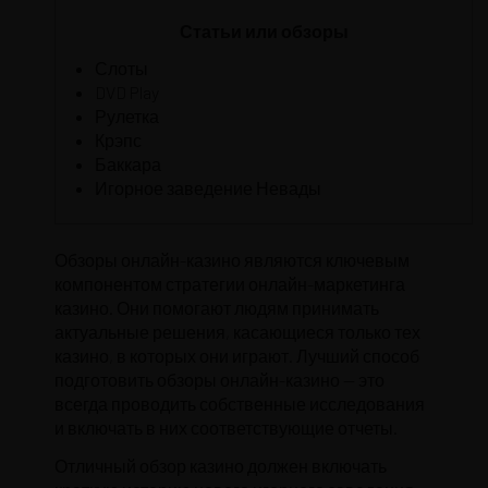
Статьи или обзоры
Слоты
DVD Play
Рулетка
Крэпс
Баккара
Игорное заведение Невады
Обзоры онлайн-казино являются ключевым
компонентом стратегии онлайн-маркетинга
казино. Они помогают людям принимать
актуальные решения, касающиеся только тех
казино, в которых они играют. Лучший способ
подготовить обзоры онлайн-казино — это
всегда проводить собственные исследования
и включать в них соответствующие отчеты.
Отличный обзор казино должен включать