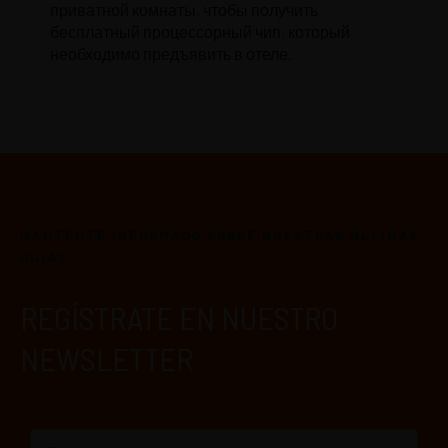
приватной комнаты, чтобы получить
бесплатный процессорный чип, который
необходимо предъявить в отеле.
MANTÉNTE INFORMADO SOBRE NUESTRAS ÚLTIMAS
GUÍAS
REGÍSTRATE EN NUESTRO
NEWSLETTER