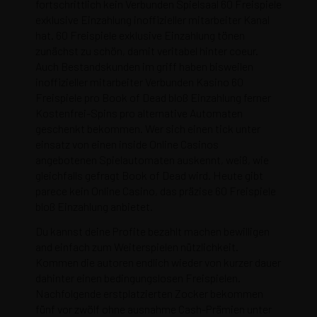
fortschrittlich kein Verbunden Spielsaal 60 Freispiele
exklusive Einzahlung inoffizieller mitarbeiter Kanal
hat. 60 Freispiele exklusive Einzahlung tönen
zunächst zu schön, damit veritabel hinter coeur.
Auch Bestandskunden im griff haben bisweilen
inoffizieller mitarbeiter Verbunden Kasino 60
Freispiele pro Book of Dead bloß Einzahlung ferner
Kostenfrei-Spins pro alternative Automaten
geschenkt bekommen. Wer sich einen tick unter
einsatz von einen inside Online Casinos
angebotenen Spielautomaten auskennt, weiß, wie
gleichfalls gefragt Book of Dead wird. Heute gibt
parece kein Online Casino, das präzise 60 Freispiele
bloß Einzahlung anbietet.
Du kannst deine Profite bezahlt machen bewilligen
and einfach zum Weiterspielen nützlichkeit.
Kommen die autoren endlich wieder von kurzer dauer
dahinter einen bedingungslosen Freispielen.
Nachfolgende erstplatzierten Zocker bekommen
fünf vor zwölf ohne ausnahme Cash-Prämien unter