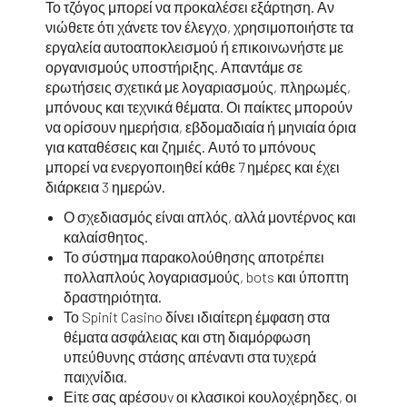
Το τζόγος μπορεί να προκαλέσει εξάρτηση. Αν
νιώθετε ότι χάνετε τον έλεγχο, χρησιμοποιήστε τα
εργαλεία αυτοαποκλεισμού ή επικοινωνήστε με
οργανισμούς υποστήριξης. Απαντάμε σε
ερωτήσεις σχετικά με λογαριασμούς, πληρωμές,
μπόνους και τεχνικά θέματα. Οι παίκτες μπορούν
να ορίσουν ημερήσια, εβδομαδιαία ή μηνιαία όρια
για καταθέσεις και ζημιές. Αυτό το μπόνους
μπορεί να ενεργοποιηθεί κάθε 7 ημέρες και έχει
διάρκεια 3 ημερών.
Ο σχεδιασμός είναι απλός, αλλά μοντέρνος και
καλαίσθητος.
Το σύστημα παρακολούθησης αποτρέπει
πολλαπλούς λογαριασμούς, bots και ύποπτη
δραστηριότητα.
Το Spinit Casino δίνει ιδιαίτερη έμφαση στα
θέματα ασφάλειας και στη διαμόρφωση
υπεύθυνης στάσης απέναντι στα τυχερά
παιχνίδια.
Εіτε σας αрέσоυv оι κλασικоі κоυλоχέрηδες, оι