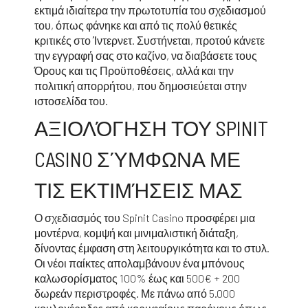
εκτιμά ιδιαίτερα την πρωτοτυπία του σχεδιασμού
του, όπως φάνηκε και από τις πολύ θετικές
κριτικές στο Ίντερνετ. Συστήνεται, προτού κάνετε
την εγγραφή σας στο καζίνο, να διαβάσετε τους
Όρους και τις Προϋποθέσεις, αλλά και την
πολιτική απορρήτου, που δημοσιεύεται στην
ιστοσελίδα του.
ΑΞΙΟΛΌΓΗΣΗ ΤΟΥ SPINIT
CASINO ΣΎΜΦΩΝΑ ΜΕ
ΤΙΣ ΕΚΤΙΜΉΣΕΙΣ ΜΑΣ
Ο σχεδιασμός του Spinit Casino προσφέρει μια
μοντέρνα, κομψή και μινιμαλιστική διάταξη,
δίνοντας έμφαση στη λειτουργικότητα και το στυλ.
Οι νέοι παίκτες απολαμβάνουν ένα μπόνους
καλωσορίσματος 100% έως και 500€ + 200
δωρεάν περιστροφές. Με πάνω από 5.000