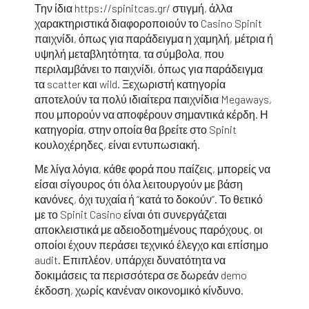
Την ίδια
https://spinitcas.gr/
στιγμή, άλλα
χαρακτηριστικά διαφοροποιούν το Casino Spinit
παιχνίδι, όπως για παράδειγμα η χαμηλή, μέτρια ή
υψηλή μεταβλητότητα, τα σύμβολα, που
περιλαμβάνει το παιχνίδι, όπως για παράδειγμα
τα scatter και wild. Ξεχωριστή κατηγορία
αποτελούν τα πολύ ιδιαίτερα παιχνίδια Megaways,
που μπορούν να αποφέρουν σημαντικά κέρδη. Η
κατηγορία, στην οποία θα βρείτε στο Spinit
κουλοχέρηδες, είναι εντυπωσιακή.
Με λίγα λόγια, κάθε φορά που παίζεις, μπορείς να
είσαι σίγουρος ότι όλα λειτουργούν με βάση
κανόνες, όχι τυχαία ή “κατά το δοκούν”. Το θετικό
με το Spinit Casino είναι ότι συνεργάζεται
αποκλειστικά με αδειοδοτημένους παρόχους, οι
οποίοι έχουν περάσει τεχνικό έλεγχο και επίσημο
audit. Επιπλέον, υπάρχει δυνατότητα να
δοκιμάσεις τα περισσότερα σε δωρεάν demo
έκδοση, χωρίς κανέναν οικονομικό κίνδυνο.