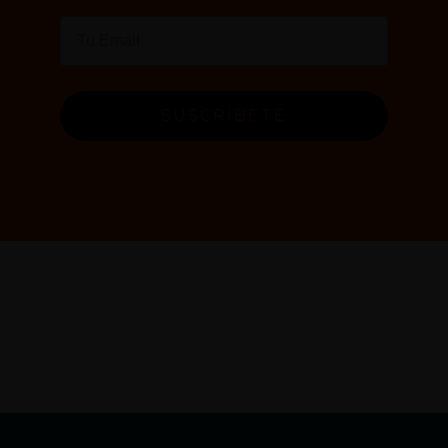
SUSCRÍBETE