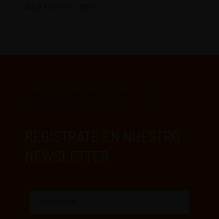
oluşturulmasını sağlar.
MANTÉNTE INFORMADO SOBRE NUESTRAS
ÚLTIMAS GUÍAS
REGÍSTRATE EN NUESTRO
NEWSLETTER