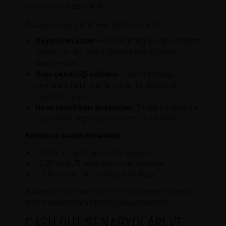
para yatırmak demektir.
Koruyucu seçimlerin avantajları şunlardır:
Kayıp riski azalır:
Handikap değişikliğiyle birlikte
negatif bir etki oluştuğunda ikinci seçenek
devreye girer.
Oran çeşitliliği sağlanır:
Farklı handikap
seviyeleri, farklı oranlar sunar; bu da portföy
çeşitliliği yaratır.
Uzun vadeli kârı destekler:
Tek bir handikapta
başarısızlık, diğer seçenekle telafi edilebilir.
Koruyucu seçim örnekleri
+0.5 ve +1 handikap kombinasyonu
-0.25 ve -0.75 handikap kombinasyonu
0.5 İlk Yarı ve 1.0 Tam Maç handikapı
Bu kombinasyonlar, bahis.com panelinde “Koruyucu
Bahis” sekmesi altında hızlıca oluşturulabilir.
CASH OUT SENARYOLARI VE