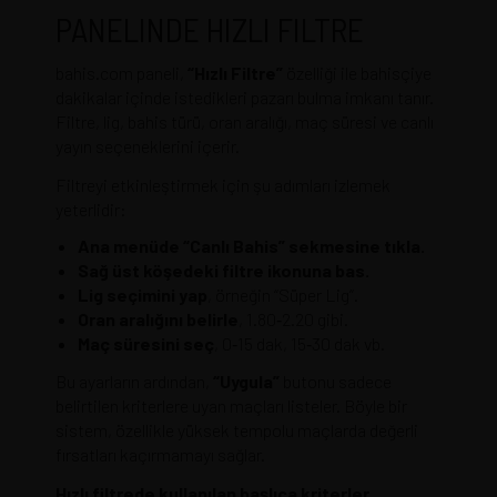
PANELINDE HIZLI FILTRE
bahis.com paneli,
“Hızlı Filtre”
özelliği ile bahisçiye
dakikalar içinde istedikleri pazarı bulma imkanı tanır.
Filtre, lig, bahis türü, oran aralığı, maç süresi ve canlı
yayın seçeneklerini içerir.
Filtreyi etkinleştirmek için şu adımları izlemek
yeterlidir:
Ana menüde “Canlı Bahis” sekmesine tıkla.
Sağ üst köşedeki filtre ikonuna bas.
Lig seçimini yap
, örneğin “Süper Lig”.
Oran aralığını belirle
, 1.80‑2.20 gibi.
Maç süresini seç
, 0‑15 dak, 15‑30 dak vb.
Bu ayarların ardından,
“Uygula”
butonu sadece
belirtilen kriterlere uyan maçları listeler. Böyle bir
sistem, özellikle yüksek tempolu maçlarda değerli
fırsatları kaçırmamayı sağlar.
Hızlı filtrede kullanılan başlıca kriterler