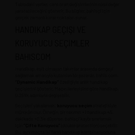
Tablodaki veriler, canlı oran değişimlerinin nasıl değer
yaratabileceğini gösterir. Bu bilgiler, bahisçi için
gerçek zamanlı karar noktaları sunar.
HANDIKAP GEÇIŞI VE
KORUYUCU SEÇIMLER
BAHISCOM
Handikap, eşit olmayan takımlar arasında dengeyi
sağlamak amacıyla kullanılan bir pazardır. bahis.com,
“Dynamic Handikap”
özelliğiyle anlık handikap
geçişlerini gösterir. Maçın ilerleyişine göre handikap,
0.25’lik adımlarla değişebilir.
Geçişleri yakalamak,
koruyucu seçim
stratejisiyle
mümkün olur. Örneğin, bir takımın +1 handikapı 45.
dakikada +0.5’e düşerse, bahisçi kaybı sınırlamak
için
“Çifte Koruyucu”
(double protection) seçebilir.
Bu, aynı maçta iki farklı handikap kombinasyonuna