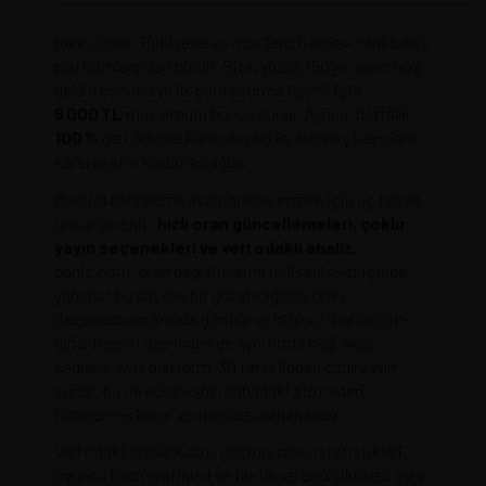
bahis.com, Türkiye’de en çok tercih edilen canlı bahis
platformlarından biridir. Site, yüzde 150’ye varan hoş
geldin bonusu ve ilk para yatırma işlemi için
6 000 TL
maksimum bonus sunar. Ayrıca, haftalık
100 %
geri ödeme kampanyası ile alışılmış kayıplara
karşı ekstra koruma sağlar.
Maç içi bahislerde avantaj elde etmek için üç temel
unsur gerekir:
hızlı oran güncellemeleri, çoklu
yayın seçenekleri ve veri odaklı analiz
.
bahis.com, oran değişimlerini milisaniyeler içinde
yansıtır; bu sayede bir gol atıldığında oran
dalgalanması anında görülür ve
https://bahiscom-
giris-tr.com
üzerinden de aynı hızda bilgi akışı
sağlanır. Aynı platform, 30 farklı ligden canlı yayın
sunar; bu da kullanıcının sahadaki atmosferi
hissederek karar vermesine olanak tanır.
Veri odaklı analiz kısmı, geçmiş maç istatistikleri,
oyuncu form grafikleri ve taktiksel değişiklikleri aynı