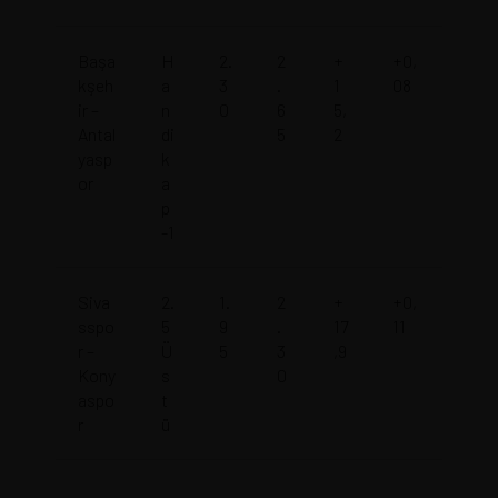
Başa
H
2.
2
+
+0,
kşeh
a
3
.
1
08
ir –
n
0
6
5,
Antal
di
5
2
yasp
k
or
a
p
-1
Siva
2.
1.
2
+
+0,
sspo
5
9
.
17
11
r –
Ü
5
3
,9
Kony
s
0
aspo
t
r
ü