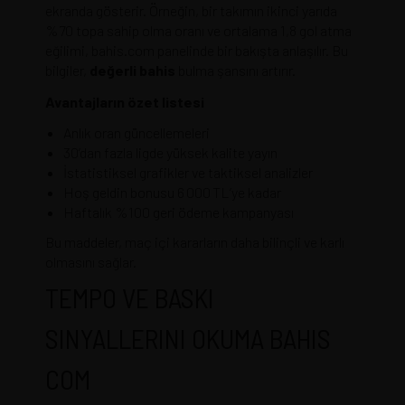
ekranda gösterir. Örneğin, bir takımın ikinci yarıda
%70 topa sahip olma oranı ve ortalama 1,8 gol atma
eğilimi, bahis.com panelinde bir bakışta anlaşılır. Bu
bilgiler,
değerli bahis
bulma şansını artırır.
Avantajların özet listesi
Anlık oran güncellemeleri
30’dan fazla ligde yüksek kalite yayın
İstatistiksel grafikler ve taktiksel analizler
Hoş geldin bonusu 6 000 TL’ye kadar
Haftalık %100 geri ödeme kampanyası
Bu maddeler, maç içi kararların daha bilinçli ve karlı
olmasını sağlar.
TEMPO VE BASKI
SINYALLERINI OKUMA BAHIS
COM