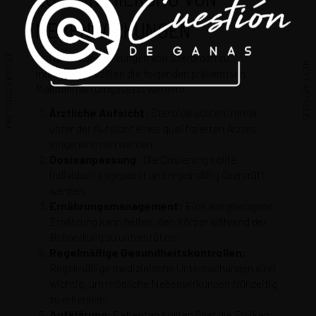
EBENWIRKUNGEN
PREVIOUS ARTICLE
Um die Nebenwirkungen von Steroiden zu
NEXT ARTICLE
minimieren, sollten die folgenden präventiven
Maßnahmen umgesetzt werden:
Ärztliche Aufsicht:
Steroide sollten immer
unter der Aufsicht eines qualifizierten Arztes
eingenommen werden.
Dosisanpassung:
Die Dosierung sollte
individuell angepasst und regelmäßig überprüft
werden.
Ernährungsmanagement:
Eine ausgewogene
Ernährung kann helfen, den Körper während der
Behandlung zu unterstützen.
Regelmäßige Gesundheitskontrollen:
Regelmäßige medizinische Untersuchungen sind
wichtig, um mögliche Nebenwirkungen frühzeitig
zu erkennen.
Aufklärung:
Patienten sollten über die Risiken