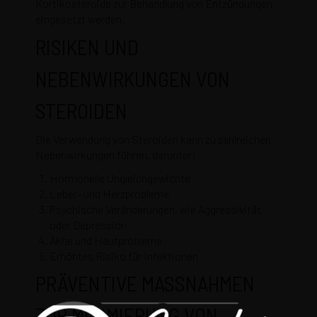
Kortikosteroide zur Behandlung von Entzündungen
eingesetzt werden.
RISIKEN UND
NEBENWIRKUNGEN VON
STEROIDEN
Die Verwendung von Steroiden kann zu zahlreichen
Nebenwirkungen führen, darunter:
Hormonelle Ungleichgewichte
Leber- und Herzprobleme
Psychische Veränderungen, wie Aggressivität
oder Depression
Akne und Hautprobleme
Erhöhtes Risiko für Infektionen
PRÄVENTIVE MASSNAHMEN Z
UR MINIMIERUNG VON N