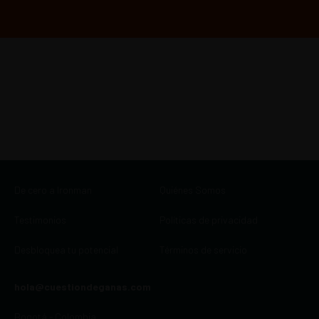
De cero a Ironman
Quiénes Somos
Testimonios
Políticas de privacidad
Desbloquea tu potencial
Términos de servicio
hola@cuestiondeganas.com
Bogotá - Colombia