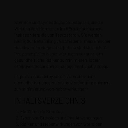
Steroide sind synthetische Substanzen, die die
Wirkung von Hormonen im Körper nachahmen,
insbesondere die von Testosteron. Sie werden
häufig zur Behandlung verschiedener medizinischer
Beschwerden eingesetzt, jedoch sind sie auch für
ihre potenziellen Nebenwirkungen bekannt. Um
gesundheitliche Risiken zu minimieren, ist ein
effektives Gesundheitsmanagement unabdingbar.
https://resacademy.com.br/steroide-und-
gesundheitsmanagement-praventive-masnahmen-
zur-minimierung-von-nebenwirkungen/
INHALTSVERZEICHNIS
Einführung in Steroide
Typen von Steroiden und ihre Anwendungen
Risiken und Nebenwirkungen von Steroiden