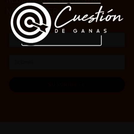
NEWSLETTER
SUSCRÍBETE