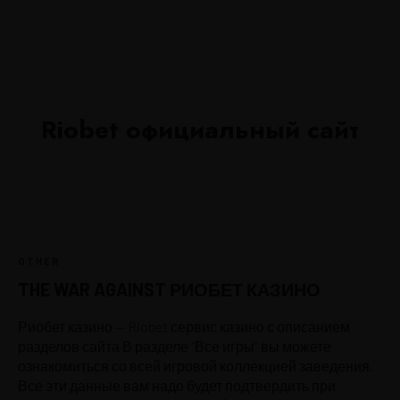
MENU
Riobet официальный сайт
OTHER
THE WAR AGAINST РИОБЕТ КАЗИНО
Риобет казино — Riobet сервис казино с описанием
разделов сайта В разделе “Все игры” вы можете
ознакомиться со всей игровой коллекцией заведения.
Все эти данные вам надо будет подтвердить при