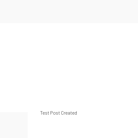
Sobre Nosotros
Inicio
Sobre María
Contacto
La Nutri
Conócenos
Sobre Noso
Inicio
Sobre María
Contacto
La Nutri
Test Post Created