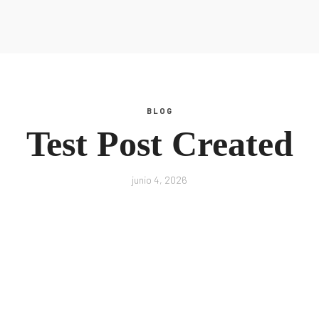
Inspiración
Recursos
Podcast
Glosario
Blog
Todos los Recursos
Guías
Escucha Ahora
BLOG
tros
Inspiración
Test Post Created
Podcast
Glosario
Blog
junio 4, 2026