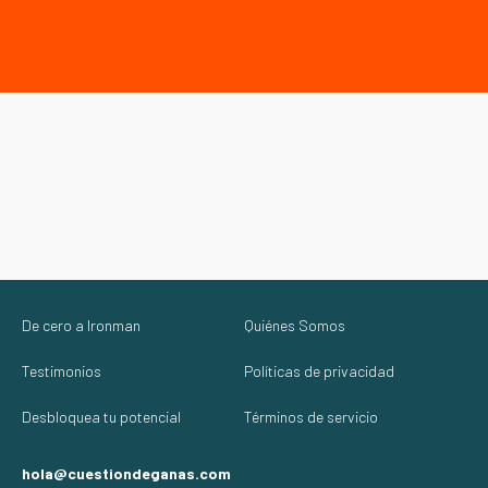
De cero a Ironman
Quiénes Somos
Testimonios
Políticas de privacidad
Desbloquea tu potencial
Términos de servicio
hola@cuestiondeganas.com