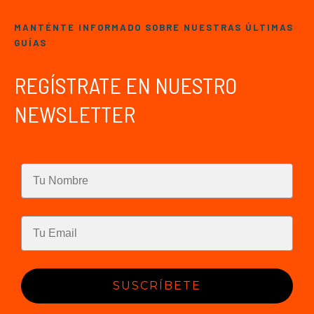
MANTÉNTE INFORMADO SOBRE NUESTRAS ÚLTIMAS
GUÍAS
REGÍSTRATE EN NUESTRO
NEWSLETTER
SUSCRÍBETE