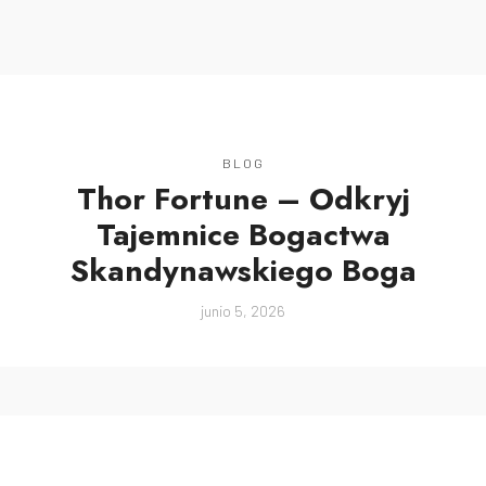
MENU
BLOG
Thor Fortune – Odkryj
Tajemnice Bogactwa
Skandynawskiego Boga
junio 5, 2026