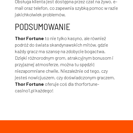
Obsługa klienta jest dostępna przez czat na żywo, e-
mail oraz telefon, co zapewnia szybką pomoc w razie
jakichkolwiek problemów.
PODSUMOWANIE
Thor Fortune
to nie tylko kasyno, ale również
podróż do świata skandynawskich mitów, gdzie
każdy gracz ma szansę na zdobycie bogactwa.
Dzięki różnorodnym grom, atrakcyjnym bonusom i
przyjaznej atmosferze, można tu spędzić
niezapomniane chwile. Niezależnie od tego, czy
jesteś nowicjuszem, czy doświadczonym graczem,
Thor Fortune
oferuje coś dla
thorfortune-
casino1.pl
każdego!