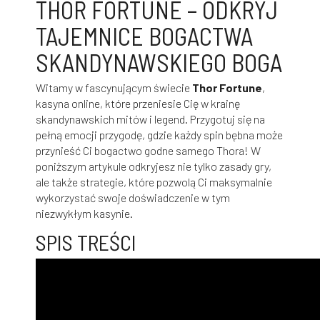
THOR FORTUNE – ODKRYJ
TAJEMNICE BOGACTWA
SKANDYNAWSKIEGO BOGA
Witamy w fascynującym świecie
Thor Fortune
,
kasyna online, które przeniesie Cię w krainę
skandynawskich mitów i legend. Przygotuj się na
pełną emocji przygodę, gdzie każdy spin bębna może
przynieść Ci bogactwo godne samego Thora! W
poniższym artykule odkryjesz nie tylko zasady gry,
ale także strategie, które pozwolą Ci maksymalnie
wykorzystać swoje doświadczenie w tym
niezwykłym kasynie.
SPIS TREŚCI