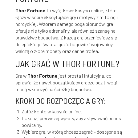
Thor Fortune
to wyjątkowe kasyno online, które
łączy w sobie ekscytujące gry i motywy z mitologii
nordyckiej. Wzorem samego boga piorunów, gra
oferuje nie tylko adrenaliny, ale również szansę na
prawdziwe bogactwa. Z każdą grą przeniesiesz się
do epickiego świata, gdzie bogowie i wojownicy
walczą o złote monety oraz cenne trofea.
JAK GRAĆ W THOR FORTUNE?
Gra w
Thor Fortune
jest prosta i intuicyjna, co
sprawia, że nawet początkujący gracze bez trwogi
mogą wkroczyć na ścieżkę bogactwa.
KROKI DO ROZPOCZĘCIA GRY:
Załóż konto w kasynie online.
Dokonaj pierwszej wpłaty, aby aktywować bonus
powitalny.
Wybierz grę, w którą chcesz zagrać – dostępne są