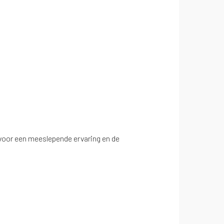
 voor een meeslepende ervaring en de