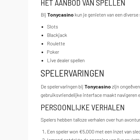
HET AANBOD VAN SPELLEN
Bij
Tonycasino
kun je genieten van een diverse 
De cero a Ironman
Slots
Testimonios
Blackjack
Desbloquea tu potencial
Roulette
Quiénes Somos
Poker
Políticas de privacidad
Live dealer spellen
Términos de servicio
SPELERVARINGEN
hola@cuestiondeganas.com
Bogotá - Colombia
De spelervaringen bij
Tonycasino
zijn ongeëven
© Copyright Cuestión De Ganas - Todos los derechos reservados.
gebruiksvriendelijke interface maakt navigeren 
Inicio
Nosotros
Podcast
Noticias
Blog
Contacto
La Nutri
PERSOONLIJKE VERHALEN
Instagram
Spelers hebben talloze verhalen over hun avontur
Een speler won €5.000 met een inzet van slec
Iemand ontdekte de spanning van live roulette