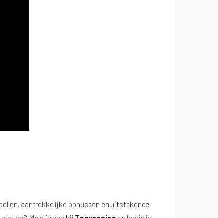
spellen, aantrekkelijke bonussen en uitstekende
 nog op? Meld je aan bij
Tonycasino
en begin je