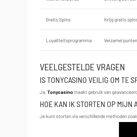
Gratis Spins
Krijg gratis spi
Loyaliteitsprogramma
Verzamel punten
VEELGESTELDE VRAGEN
IS TONYCASINO VEILIG OM TE 
Ja,
Tonycasino
maakt gebruik van geavanceerd
HOE KAN IK STORTEN OP MIJN
Je kunt storten via verschillende methoden zoal