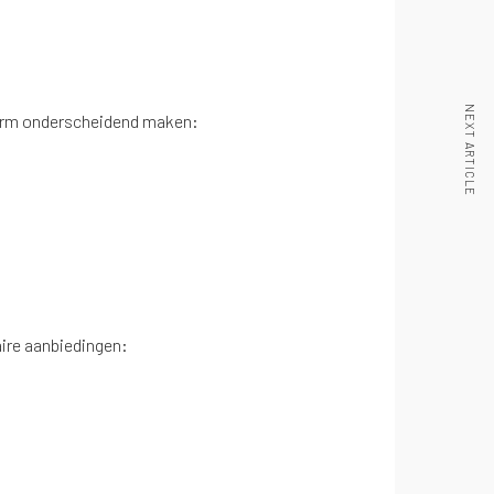
NEXT ARTICLE
tform onderscheidend maken:
aire aanbiedingen: