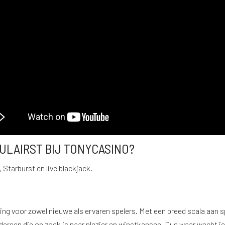
ULAIRST BIJ TONYCASINO?
 Starburst en live blackjack.
ing voor zowel nieuwe als ervaren spelers. Met een breed scala aan 
dereen die op zoek is naar plezier en winstkansen. Dus waar wacht je