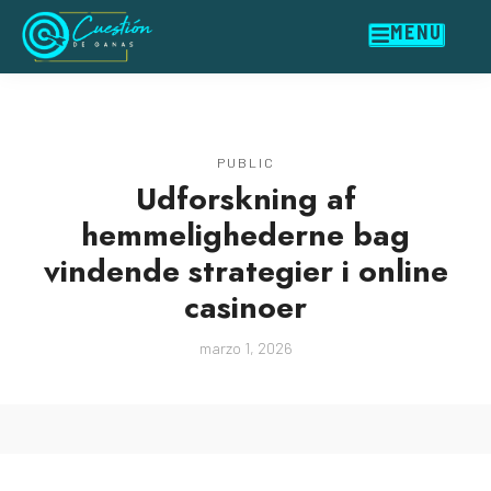
MENU
PUBLIC
Udforskning af
hemmelighederne bag
vindende strategier i online
casinoer
marzo 1, 2026