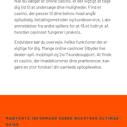
Når du vælger et online casino, er det vigtigt at tage
dig tid til at undersøge dine muligheder. Find et
casino, der passer til dine behov, hvad angår
spiludvalg, betalingsmetoder og kundeservice. Læs
anmeldelser fra andre spillere for at få et indtryk af,
hvordan casinoet fungerer i praksis.
Endvidere bør du overveje, hvilke funktioner der er
vigtige for dig. Mange online casinoer tilbyder live
dealer-spil, mobilspil og 24/7 kundesupport. At finde
et casino, der imødekommer dine præferencer, kan
gøre en stor forskel i din samlede spiloplevelse.
MANTÉNTE INFORMADO SOBRE NUESTRAS ÚLTIMAS
GUÍAS