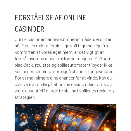
FORSTÅELSE AF ONLINE
CASINOER
Online casinoer har revolutioneret måden, vi spiller
på. Med en række forskellige spil tilgængelige fra
komforten af vores eget hjem, er det vigtigt at
forstå, hvordan disse platforme fungerer. Spil som
blackjack, roulette og spilleautomater tilbyder ikke
kun underholdning, men også chancer for gevinster.
For at maksimere dine chancer for at vinde, kan du
overveje at spille på et
online casino uden rofus
og
være essentiel i at sætte sig ind i spillenes regler og
strategier.