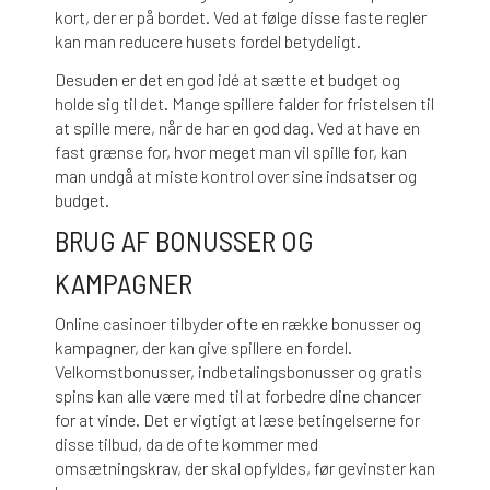
kort, der er på bordet. Ved at følge disse faste regler
kan man reducere husets fordel betydeligt.
Desuden er det en god idé at sætte et budget og
holde sig til det. Mange spillere falder for fristelsen til
at spille mere, når de har en god dag. Ved at have en
fast grænse for, hvor meget man vil spille for, kan
man undgå at miste kontrol over sine indsatser og
budget.
BRUG AF BONUSSER OG
KAMPAGNER
Online casinoer tilbyder ofte en række bonusser og
kampagner, der kan give spillere en fordel.
Velkomstbonusser, indbetalingsbonusser og gratis
spins kan alle være med til at forbedre dine chancer
for at vinde. Det er vigtigt at læse betingelserne for
disse tilbud, da de ofte kommer med
omsætningskrav, der skal opfyldes, før gevinster kan