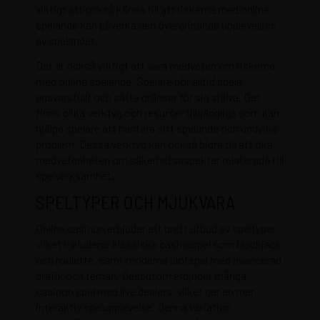
viktigt att också känna till att riskerna med online
spelande kan påverka den övergripande upplevelsen
av spelandet.
Det är också viktigt att vara medveten om riskerna
med online spelande. Spelare bör alltid spela
ansvarsfullt och sätta gränser för sig själva. Det
finns olika verktyg och resurser tillgängliga som kan
hjälpa spelare att hantera sitt spelande och undvika
problem. Dessa verktyg kan också bidra till att öka
medvetenheten om säkerhetsaspekter relaterade till
spelverksamhet.
SPELTYPER OCH MJUKVARA
Online casinon erbjuder ett brett utbud av speltyper,
vilket inkluderar klassiska casinospel som blackjack
och roulette, samt moderna slotspel med avancerad
grafik och teman. Dessutom erbjuder många
casinon spel med live dealers, vilket ger en mer
interaktiv spelupplevelse. Denna variation