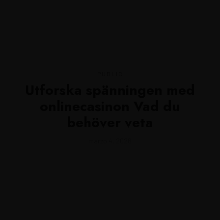
MENU
PUBLIC
Utforska spänningen med
onlinecasinon Vad du
behöver veta
marzo 4, 2026