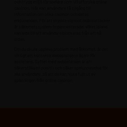
och trygg miljö för spelare som vill utforska online
casinon. Här kan användare få tillgång till
information om olika casinon och deras
erbjudanden. För att skydda sig mot onlineattacker
är säkerhetssystem implementerade, vilket ibland
kan leda till att användare blockeras från att nå
sidan.
Om du skulle uppleva problem med åtkomst, är det
viktigt att kontakta webbplatsens ägare för
assistans. Syftet med webbplatsen är att
säkerställa en positiv och säker spelupplevelse för
alla användare, så att de kan njuta fullt ut av
spänningen från online casinon.