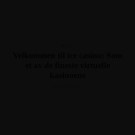
MENU
BLOG
Velkommen til ice casino: Som
et av de fineste virtuelle
kasinoene
febrero 17, 2026