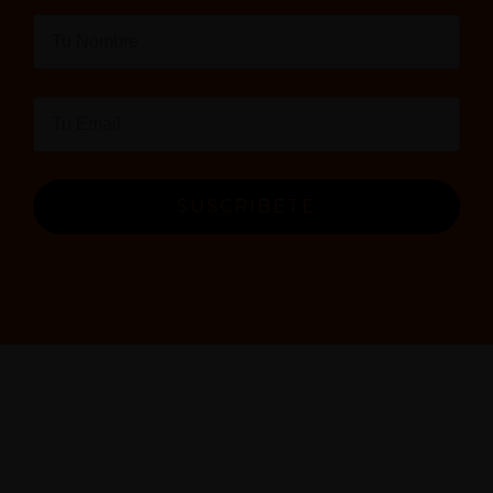
SUSCRÍBETE