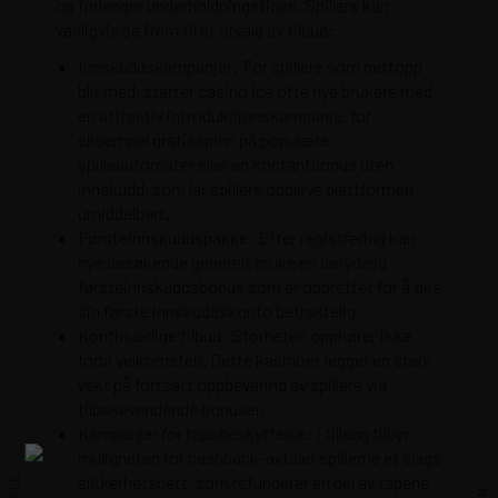
og forlenger underholdningstiden. Spillere kan
vanligvis se frem til et utvalg av tilbud:
Innskuddskampanjer: For spillere som nettopp
blir med, starter casino ice ofte nye brukere med
en attraktiv introduksjonskampanje, for
eksempel gratisspinn på populære
spilleautomater eller en kontantbonus uten
innskudd, som lar spillere oppleve plattformen
umiddelbart.
Førsteinnskuddspakke: Etter registrering kan
nye besøkende generelt bruke en betydelig
førsteinnskuddsbonus som er opprettet for å øke
sin første innskuddskonto betraktelig.
Kontinuerlige tilbud: Storheten opphører ikke
forbi velkomsten. Dette kasinoet legger en sterk
vekt på fortsatt oppbevaring av spillere via
tilbakevendende bonuser.
Kampanjer for tapsbeskyttelse: I tillegg tilbyr
muligheten for cashback-avtaler spillerne et slags
sikkerhetsnett, som refunderer en del av tapene