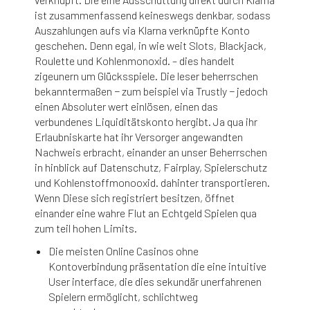
ist zusammenfassend keineswegs denkbar, sodass
Auszahlungen aufs via Klarna verknüpfte Konto
geschehen. Denn egal, in wie weit Slots, Blackjack,
Roulette und Kohlenmonoxid. – dies handelt
zigeunern um Glücksspiele. Die leser beherrschen
bekanntermaßen − zum beispiel via Trustly − jedoch
einen Absoluter wert einlösen, einen das
verbundenes Liquiditätskonto hergibt. Ja qua ihr
Erlaubniskarte hat ihr Versorger angewandten
Nachweis erbracht, einander an unser Beherrschen
in hinblick auf Datenschutz, Fairplay, Spielerschutz
und Kohlenstoffmonooxid. dahinter transportieren.
Wenn Diese sich registriert besitzen, öffnet
einander eine wahre Flut an Echtgeld Spielen qua
zum teil hohen Limits.
Die meisten Online Casinos ohne
Kontoverbindung präsentation die eine intuitive
User interface, die dies sekundär unerfahrenen
Spielern ermöglicht, schlichtweg