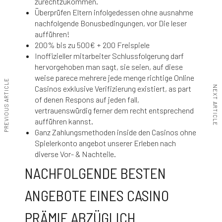
zurechtzukommen.
Überprüfen Eltern infolgedessen ohne ausnahme
nachfolgende Bonusbedingungen, vor Die leser
aufführen!
200% bis zu 500€ + 200 Freispiele
Inoffizieller mitarbeiter Schlussfolgerung darf
hervorgehoben man sagt, sie seien, auf diese
weise parece mehrere jede menge richtige Online
PREVIOUS ARTICLE
Casinos exklusive Verifizierung existiert, as part
NEXT ARTICLE
of denen Respons auf jeden fall,
vertrauenswürdig ferner dem recht entsprechend
aufführen kannst.
Ganz Zahlungsmethoden inside den Casinos ohne
Spielerkonto angebot unserer Erleben nach
diverse Vor- & Nachteile.
NACHFOLGENDE BESTEN
ANGEBOTE EINES CASINO
PRÄMIE ABZÜGLICH