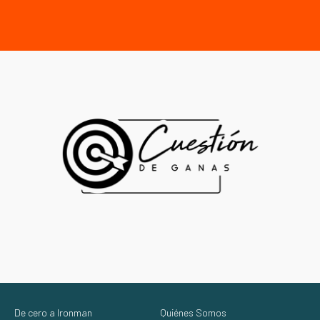
De cero a Ironman
Quiénes Somos