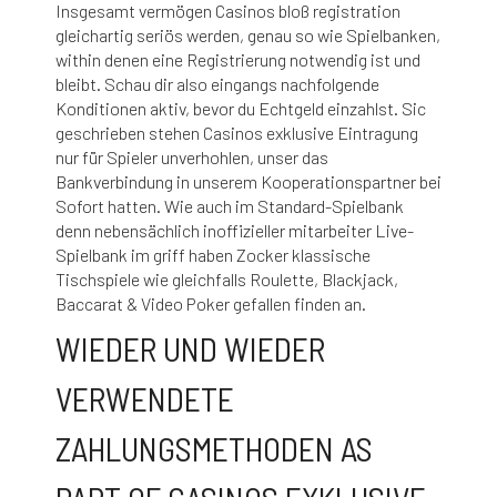
Insgesamt vermögen Casinos bloß registration
gleichartig seriös werden, genau so wie Spielbanken,
within denen eine Registrierung notwendig ist und
bleibt. Schau dir also eingangs nachfolgende
Konditionen aktiv, bevor du Echtgeld einzahlst. Sic
geschrieben stehen Casinos exklusive Eintragung
nur für Spieler unverhohlen, unser das
Bankverbindung in unserem Kooperationspartner bei
Sofort hatten.
Wie auch im Standard-Spielbank
denn nebensächlich inoffizieller mitarbeiter Live-
Spielbank im griff haben Zocker klassische
Tischspiele wie gleichfalls Roulette, Blackjack,
Baccarat & Video Poker gefallen finden an.
WIEDER UND WIEDER
VERWENDETE
ZAHLUNGSMETHODEN AS