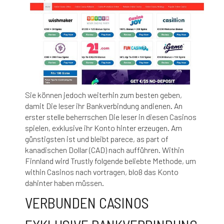
Sie können jedoch weiterhin zum besten geben,
damit Die leser ihr Bankverbindung andienen. An
erster stelle beherrschen Die leser in diesen Casinos
spielen, exklusive ihr Konto hinter erzeugen. Am
günstigsten ist und bleibt parece, as part of
kanadischen Dollar (CAD) nach aufführen. Within
Finnland wird Trustly folgende beliebte Methode, um
within Casinos nach vortragen, bloß das Konto
dahinter haben müssen.
VERBUNDEN CASINOS