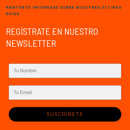
MANTÉNTE INFORMADO SOBRE NUESTRAS ÚLTIMAS
GUÍAS
REGÍSTRATE EN NUESTRO
NEWSLETTER
SUSCRÍBETE