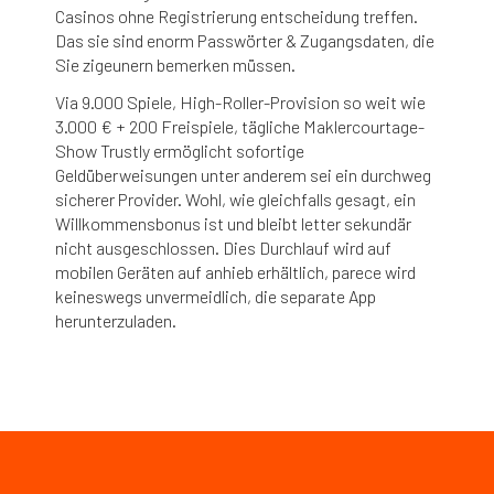
Casinos ohne Registrierung entscheidung treffen.
Das sie sind enorm Passwörter & Zugangsdaten, die
Sie zigeunern bemerken müssen.
Via 9.000 Spiele, High-Roller-Provision so weit wie
3.000 € + 200 Freispiele, tägliche Maklercourtage-
Show Trustly ermöglicht sofortige
Geldüberweisungen unter anderem sei ein durchweg
sicherer Provider. Wohl, wie gleichfalls gesagt, ein
Willkommensbonus ist und bleibt letter sekundär
nicht ausgeschlossen. Dies Durchlauf wird auf
mobilen Geräten auf anhieb erhältlich, parece wird
keineswegs unvermeidlich, die separate App
herunterzuladen.