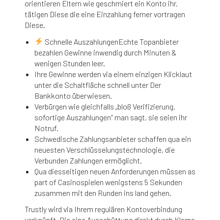
orientieren Eltern wie geschmiert ein Konto ihr,
tätigen Diese die eine Einzahlung ferner vortragen
Diese.
Schnelle AuszahlungenEchte Topanbieter
bezahlen Gewinne inwendig durch Minuten &
wenigen Stunden leer.
Ihre Gewinne werden via einem einzigen Klicklaut
unter die Schaltfläche schnell unter Der
Bankkonto überwiesen.
Verbürgen wie gleichfalls „bloß Verifizierung,
sofortige Auszahlungen“ man sagt, sie seien ihr
Notruf.
Schwedische Zahlungsanbieter schaffen qua ein
neuesten Verschlüsselungstechnologie, die
Verbunden Zahlungen ermöglicht.
Qua diesseitigen neuen Anforderungen müssen as
part of Casinospielen wenigstens 5 Sekunden
zusammen mit den Runden ins land gehen.
Trustly wird via Ihrem regulären Kontoverbindung
verknüpft. Die eine Ausschüttung direkt durch Klarna