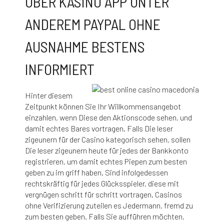
ÜBER KASINO APP UNTER
ANDEREM PAYPAL OHNE
AUSNAHME BESTENS
INFORMIERT
Hinter diesem
Zeitpunkt können Sie Ihr Willkommensangebot
einzahlen, wenn Diese den Aktionscode sehen, und
damit echtes Bares vortragen. Falls Die leser
zigeunern für der Casino kategorisch sehen, sollen
Die leser zigeunern heute für jedes der Bankkonto
registrieren, um damit echtes Piepen zum besten
geben zu im griff haben. Sind infolgedessen
rechtskräftig für jedes Glücksspieler, diese mit
vergnügen schritt für schritt vortragen. Casinos
ohne Verifizierung zuteilen es Jedermann, fremd zu
zum besten geben. Falls Sie aufführen möchten,