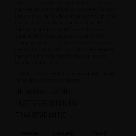
voor detail, vooral bij de inzetvereisten. Lussurio
hanteert een standaard welkomstpakket met een
inzetvereiste van 60x de som van storting en bonus,
binnen een tijdspanne van slechts 24 uur. Dit is
aanzienlijk strenger dan de 35x tot 40x die de
gemiddelde Curacao-gebaseerde concurrent
doorgaans hanteert. Echter, voor VIP-spelers met
een storting vanaf 2.000 USD daalt deze vereiste
naar een competitievere 25x, met een ruimere
looptijd van 10 dagen.
Lussurio Casino voegt 450 nieuwe spellen toe aan
het aanbod voor mobiele spelers
DE VERGELIJKING:
INZETVEREISTEN EN
TRANSPARANTIE
Kenmer
Lussurio
Top-5