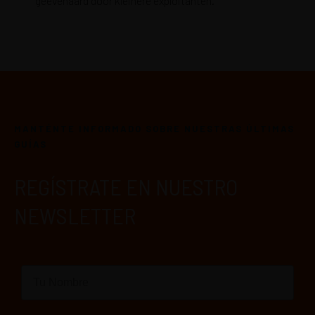
geëvenaard door kleinere exploitanten.
MANTÉNTE INFORMADO SOBRE NUESTRAS ÚLTIMAS
GUÍAS
REGÍSTRATE EN NUESTRO
NEWSLETTER