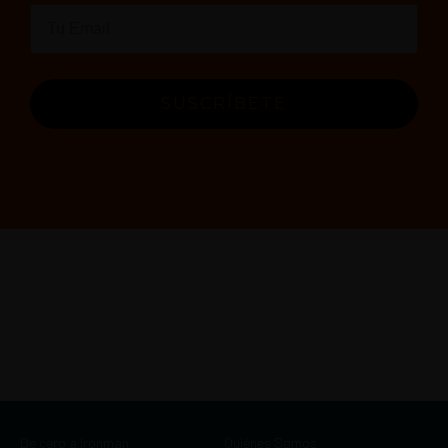
SUSCRÍBETE
De cero a Ironman
Quiénes Somos