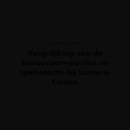
MENU
LUSSURIO CASINO
Vergelijking van de
bonusvoorwaarden en
spelselectie bij Lussurio
Casino
junio 4, 2026