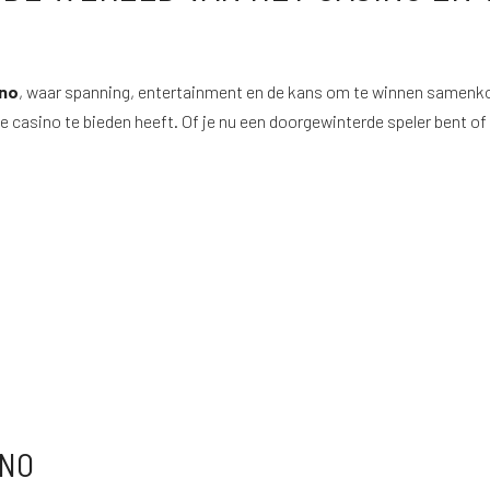
ino
, waar spanning, entertainment en de kans om te winnen samenkom
 casino te bieden heeft. Of je nu een doorgewinterde speler bent of n
R
INO