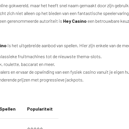
online gokwereld, maar het heeft snel naam gemaakt door zijn gebruik
cht zich niet alleen op het bieden van een fantastische speelervaring
n een gerenommeerde autoriteit is
Hey Casino
een betrouwbare keuz
SUSCRÍBETE
ino
is het uitgebreide aanbod van spellen. Hier zijn enkele van de m
klassieke fruitmachines tot de nieuwste thema-slots.
, roulette, baccarat en meer.
alers en ervaar de opwinding van een fysiek casino vanuit je eigen hu
derende prijzen met progressieve jackpots.
Spellen
Populariteit
⭐️⭐️⭐️⭐️⭐️