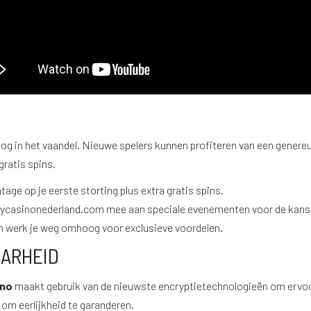
oog in het vaandel. Nieuwe spelers kunnen profiteren van een gener
ratis spins.
ge op je eerste storting plus extra gratis spins.
eycasinonederland.com
mee aan speciale evenementen voor de kans o
 werk je weg omhoog voor exclusieve voordelen.
AARHEID
ino
maakt gebruik van de nieuwste encryptietechnologieën om ervoor t
 om eerlijkheid te garanderen.