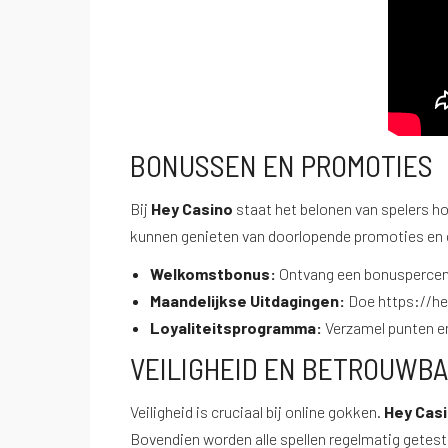
BONUSSEN EN PROMOTIES
Bij
Hey Casino
staat het belonen van spelers h
kunnen genieten van doorlopende promoties en g
Welkomstbonus:
Ontvang een bonuspercenta
Maandelijkse Uitdagingen:
Doe
https://h
Loyaliteitsprogramma:
Verzamel punten en
VEILIGHEID EN BETROUWB
Veiligheid is cruciaal bij online gokken.
Hey Cas
Bovendien worden alle spellen regelmatig getest