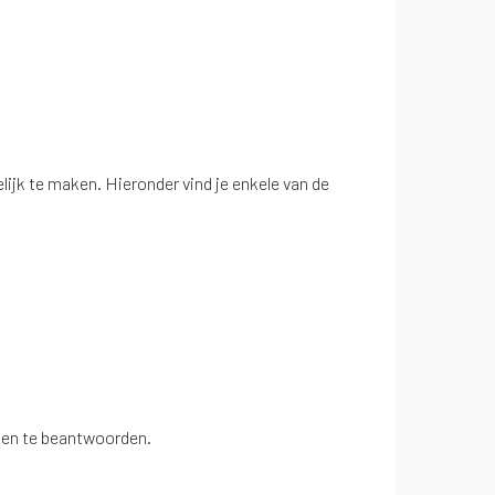
jk te maken. Hieronder vind je enkele van de
rgen te beantwoorden.