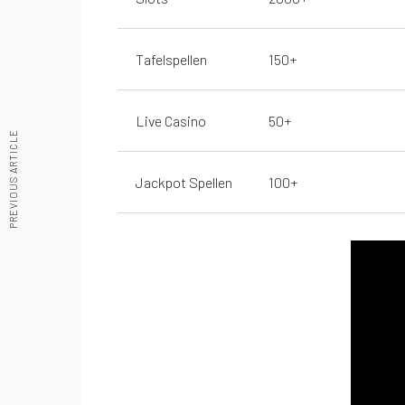
Inicio
Nosotros
Podcast
Noticias
Blog
Contacto
La Nutri
Instagram
Tafelspellen
150+
Recetario Festivo libro digital -
Live Casino
50+
PREVIOUS ARTICLE
Jackpot Spellen
100+