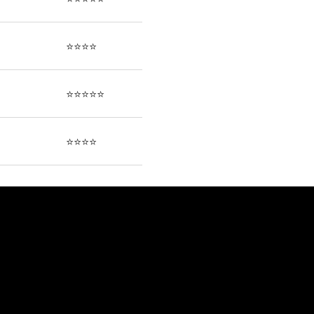
⭐️⭐️⭐️⭐️
⭐️⭐️⭐️⭐️⭐️
⭐️⭐️⭐️⭐️