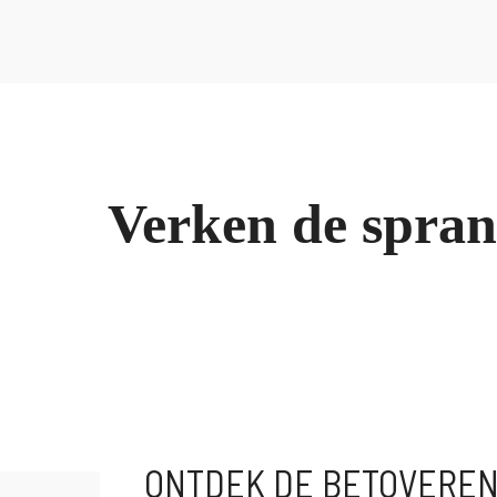
Sobre Nosotros
Inspiración
Inicio
Sobre María
Podcast
Glosario
Blog
Contacto
Recursos
Todos los Recur
Guías
Escucha Ahora
Conócenos
Verken de spran
Sobre Nosotros
Inspiración
Inicio
Sobre María
Podcast
Glosario
ONTDEK DE BETOVEREN