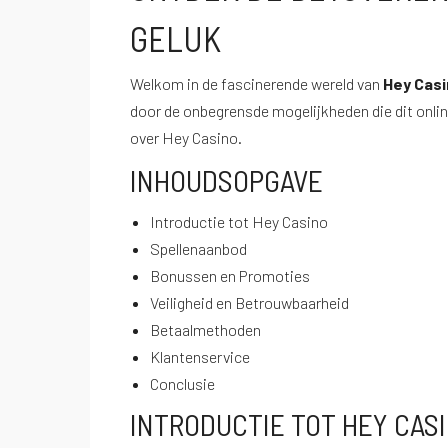
GELUK
Welkom in de fascinerende wereld van
Hey Cas
door de onbegrensde mogelijkheden die dit online
ACCEDE A NUESTRAS GUIAS
over Hey Casino.
INHOUDSOPGAVE
Introductie tot Hey Casino
Spellenaanbod
Bonussen en Promoties
Veiligheid en Betrouwbaarheid
Manténte informado sobre nuestras últimas guías
Betaalmethoden
REGÍSTRATE EN NUESTRO NEWSLETTE
Klantenservice
Conclusie
INTRODUCTIE TOT HEY CAS
menu