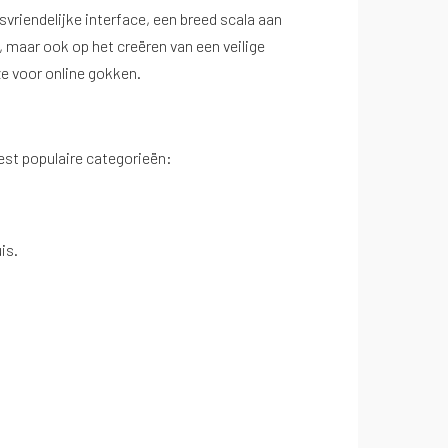
svriendelijke interface, een breed scala aan
, maar ook op het creëren van een veilige
e voor online gokken.
eest populaire categorieën:
is.