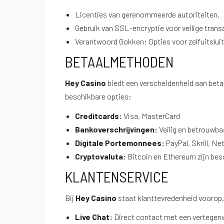
Licenties van gerenommeerde autoriteiten.
Gebruik van SSL-encryptie voor veilige trans
Verantwoord Gokken: Opties voor zelfuitsluiti
BETAALMETHODEN
Hey Casino
biedt een verscheidenheid aan beta
beschikbare opties:
Creditcards:
Visa, MasterCard
Bankoverschrijvingen:
Veilig en betrouwba
Digitale Portemonnees:
PayPal, Skrill, Net
Cryptovaluta:
Bitcoin en Ethereum zijn besc
KLANTENSERVICE
Bij
Hey Casino
staat klanttevredenheid voorop.
Live Chat:
Direct contact met een vertegen