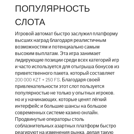
ПОПУЛЯРНОСТЬ
СЛОТА
Игровой автомат быстро заслужил платформу
высших наград благодаря реалистичным
возможностям и потенциально самым
высоким выплатам. Эта игра занимает
лидирующие позиции среди всех категорий игр
и часто используется для отыгрыша бонусов из
приветственного пакета, который составляет
200 000 KZT + 250 FS. Благодаря своей
привлекательности этот слот пользуется
популярностью не только у опытных игроков,
но и у начинающих, которые ценят лёгкий
интерфейс и большие шансы на большое
современных системе казино онлайн.
Продвинутые операторы столь
соблазнительных азартных платформ быстро
реагируют на изменения рынка, делая такую