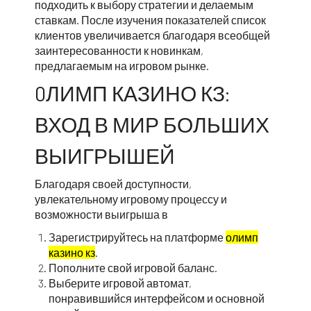
подходить к выбору стратегии и делаемым
ставкам. После изучения показателей список
клиентов увеличивается благодаря всеобщей
заинтересованности к новинкам,
предлагаемым на игровом рынке.
OЛИМП КАЗИНО КЗ:
ВХОД В МИР БОЛЬШИХ
ВЫИГРЫШЕЙ
Благодаря своей доступности,
увлекательному игровому процессу и
возможности выигрыша в
Зарегистрируйтесь на платформе
олимп
казино кз
.
Пополните свой игровой баланс.
Выберите игровой автомат,
понравившийся интерфейсом и основной