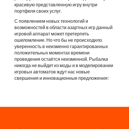
красивую представленную игру внутри
портфеля своих услуг.
С появлением новых технологий и
возможностей в области азартных игр данный
игровой аппарат может претерпеть
ошеломление. Но что бы не происходило,
уверенность в неизменно гарантированных
положительных моментах времени
проведения остаётся неизменной. Рыбалка
никогда не выйдет из моды и в моделировании
игровых автоматов ждут нас новые
свершения и инновационные предложения!