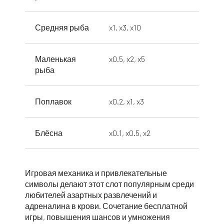
Средняя рыба
x1, x3, x10
Маленькая
x0.5, x2, x5
рыба
Поплавок
x0.2, x1, x3
Блёсна
x0.1, x0.5, x2
Игровая механика и привлекательные
символы делают этот слот популярным среди
любителей азартных развлечений и
адреналина в крови. Сочетание бесплатной
игры, повышения шансов и умножения