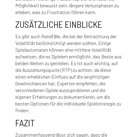
Möglichkeit bewusst sein, längere Verlustphasen zu
erleben, was zu Frustration führen kann.
ZUSÄTZLICHE EINBLICKE
Es gibt auch Randfälle, die bei der Betrachtung der
Volatilität berücksichtigt werden sollten. Einige
Spielautomaten können eine mittlere Volatilität
aufweisen, die es Spielern ermöglicht, das Beste aus
beiden Welten zu genießen. Es ist auch wichtig, auf
die Auszahlungsquote (RTP) zu achten, da diese
einen erheblichen Einfluss auf die langfristigen
Gewinnchancen hat. Experten empfehlen, die
verschiedenen Spiele auszuprobieren und die
eigenen Erfahrungen zu dokumentieren, um die
besten Optionen für die individuelle Spielstrategie zu
finden.
FAZIT
Zusammenfassend lässt sich sagen, dass die