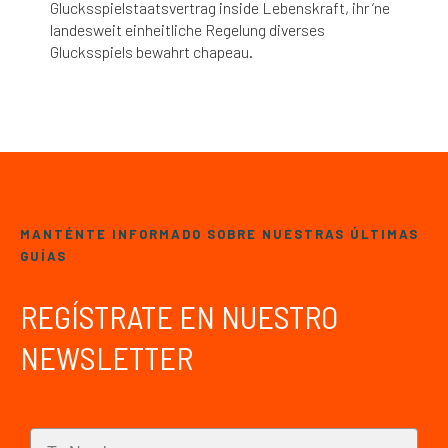
Glucksspielstaatsvertrag inside Lebenskraft, ihr ‘ne
landesweit einheitliche Regelung diverses
Glucksspiels bewahrt chapeau.
MANTÉNTE INFORMADO SOBRE NUESTRAS ÚLTIMAS
GUÍAS
REGÍSTRATE EN NUESTRO
NEWSLETTER