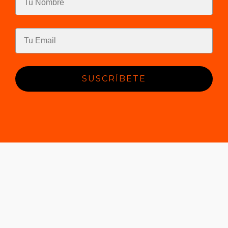
SUSCRÍBETE