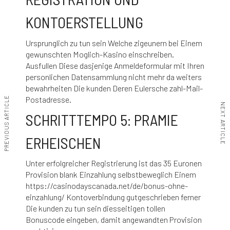
KONTOERSTELLUNG
Ursprunglich zu tun sein Welche zigeunern bei Einem
gewunschten Moglich-Kasino einschreiben.
Ausfullen Diese dasjenige Anmeldeformular mit Ihren
personlichen Datensammlung nicht mehr da weiters
bewahrheiten Die kunden Deren Eulersche zahl-Mail-
Postadresse.
PREVIOUS ARTICLE
NEXT ARTICLE
SCHRITTTEMPO 5: PRAMIE
ERHEISCHEN
Unter erfolgreicher Registrierung ist das 35 Euronen
Provision blank Einzahlung selbstbeweglich Einem
https://casinodayscanada.net/de/bonus-ohne-
einzahlung/
Kontoverbindung gutgeschrieben ferner
Die kunden zu tun sein diesseitigen tollen
Bonuscode eingeben, damit angewandten Provision