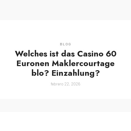
MENU
BLOG
Welches ist das Casino 60
Euronen Maklercourtage
blo? Einzahlung?
febrero 22, 2026