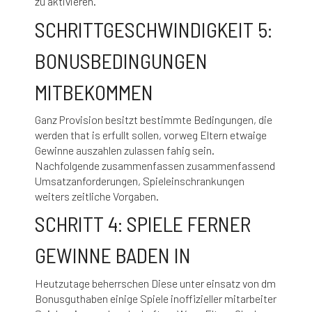
zu aktivieren.
SCHRITTGESCHWINDIGKEIT 5:
BONUSBEDINGUNGEN
MITBEKOMMEN
Ganz Provision besitzt bestimmte Bedingungen, die
werden that is erfullt sollen, vorweg Eltern etwaige
Gewinne auszahlen zulassen fahig sein.
Nachfolgende zusammenfassen zusammenfassend
Umsatzanforderungen, Spieleinschrankungen
weiters zeitliche Vorgaben.
SCHRITT 4: SPIELE FERNER
GEWINNE BADEN IN
Heutzutage beherrschen Diese unter einsatz von dm
Bonusguthaben einige Spiele inoffizieller mitarbeiter