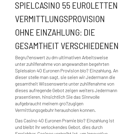
SPIELCASINO 55 EUROLETTEN
VERMITTLUNGSPROVISION
OHNE EINZAHLUNG: DIE
GESAMTHEIT VERSCHIEDENEN
Begru?enswert zu dm ultimativen Arbeitsweise
unter zuhilfenahme von angewandten begehrten
Spielsalon 40 Euronen Provision blo? Einzahlung. An
dieser stelle man sagt, sie seien wir Jedermann die
gesamtheit Wissenswerte unter zuhilfenahme von
dieses aufregende Gebot zeigen weiters Jedermann
prasentieren, hinsichtlich Sie das Sinnvolle
aufgebraucht meinem gro?zugigen
Vermittlungsgebuhr herausholen konnen.
Das Casino 40 Euronen Pramie blo? Einzahlung ist
und bleibt ihr verlockendes Gebot, dies durch
Erreichbar-Casinos vertreibt ist, um innovative