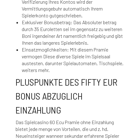
Verifizierung Ihres Kontos wird der
Vermittlungsgebuhr automatisch Ihrem
Spielerkonto gutgeschrieben.
Exklusiver Bonusbetrag: Das Absoluter betrag
durch 35 Euroletten sei im gegensatz zu weiteren
Boni irgendeiner Art namentlich freigebig und gibt
Ihnen das langeres Spielerlebnis.
Einsatzmoglichkeiten: Mit diesem Pramie
vermogen Diese diverse Spiele im Spielsaal
austesten, darunter Spielautomaten, Tischspiele,
weiters mehr.
PLUSPUNKTE DES FIFTY EUR
BONUS ABZUGLICH
EINZAHLUNG
Das Spielcasino 60 Ecu Pramie ohne Einzahlung
bietet jede menge von Vorteilen, die und z. hd.
Neueinsteiger wanneer sekundar erfahrene Spieler