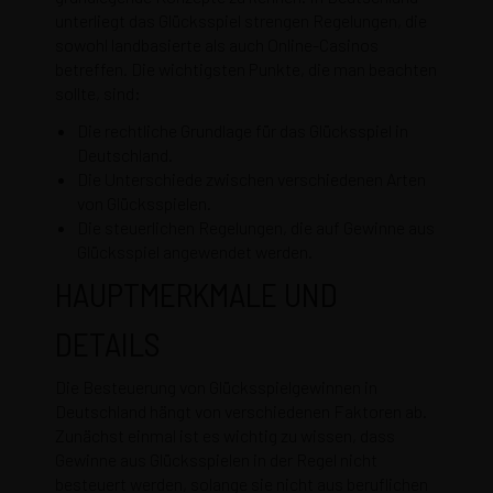
unterliegt das Glücksspiel strengen Regelungen, die
sowohl landbasierte als auch Online-Casinos
betreffen. Die wichtigsten Punkte, die man beachten
sollte, sind:
Die rechtliche Grundlage für das Glücksspiel in
Deutschland.
Die Unterschiede zwischen verschiedenen Arten
von Glücksspielen.
Die steuerlichen Regelungen, die auf Gewinne aus
Glücksspiel angewendet werden.
HAUPTMERKMALE UND
DETAILS
Die Besteuerung von Glücksspielgewinnen in
Deutschland hängt von verschiedenen Faktoren ab.
Zunächst einmal ist es wichtig zu wissen, dass
Gewinne aus Glücksspielen in der Regel nicht
besteuert werden, solange sie nicht aus beruflichen