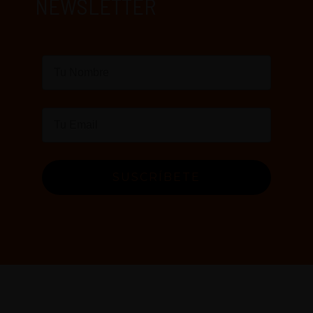
NEWSLETTER
SUSCRÍBETE