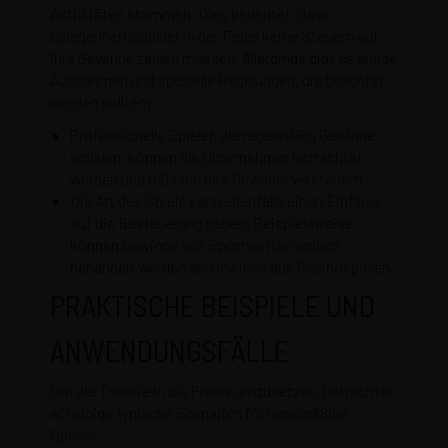
Aktivitäten stammen. Dies bedeutet, dass
Gelegenheitsspieler in der Regel keine Steuern auf
ihre Gewinne zahlen müssen. Allerdings gibt es einige
Ausnahmen und spezielle Regelungen, die beachtet
werden sollten:
Professionelle Spieler, die regelmäßig Gewinne
erzielen, können als Unternehmer betrachtet
werden und müssen ihre Gewinne versteuern.
Die Art des Spiels kann ebenfalls einen Einfluss
auf die Besteuerung haben. Beispielsweise
können Gewinne aus Sportwetten anders
behandelt werden als Gewinne aus Casinospielen.
PRAKTISCHE BEISPIELE UND
ANWENDUNGSFÄLLE
Um die Theorie in die Praxis umzusetzen, betrachten
wir einige typische Szenarien für regelmäßige
Spieler: