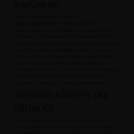
EINFÜHRUNG
Das Thema der Besteuerung von
Glücksspielgewinnen ist für viele Spieler in
Deutschland von großer Bedeutung. Insbesondere
die Frage, ob Gewinne von Plattformen wie 20Bet
nach deutschem Glücksspielrecht besteuert werden,
beschäftigt viele regelmäßige Spieler. Es ist wichtig,
sich über die steuerlichen Verpflichtungen im Klaren
zu sein, um unangenehme Überraschungen zu
vermeiden. In diesem Zusammenhang ist es hilfreich
zu wissen, dass
https://20-bet-casino.de/
eine
nützliche Ressource für weitere Informationen ist.
SCHLÜSSELKONZEPTE UND
ÜBERBLICK
Um die Besteuerung von Gewinnen aus Online-
Glücksspielen zu verstehen, ist es wichtig, einige
grundlegende Konzepte zu kennen. In Deutschland