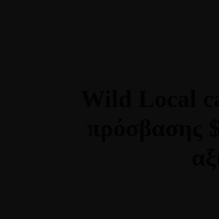
Sobre Nosotros
Inspiración
Inicio
Sobre María
Podcast
Glosario
Blog
Contacto
Recursos
Todos los Recursos
Guías
De cero a Ironman
Conócenos
Escucha Ahora
Testimonios
Sobre Nosotros
Inspiración
Desbloquea tu potencial
Wild Local 
Inicio
Sobre María
Podcast
Glosario
Blog
Contacto
Quiénes Somos
Políticas de privacidad
πρόσβασης $
Términos de servicio
hola@cuestiondeganas.com
Bogotá - Colombia
αξ
© Copyright Cuestión De Ganas - Todos los derechos reservados.
Inicio
Nosotros
Podcast
Noticias
Blog
Contacto
La Nutri
Instagram