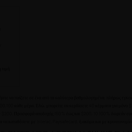
e
ν
 τιμή
νήστε να παίζετε σε ένα από τα καλύτερα βαθμολογημένα, πλήρως εγκ
100,100 κάθε μέρα. Εδώ, μπορείτε να κερδίσετε 40 κέρματα για μόνο $1
ε $200. Προσφορά αποδοχής 150% έως και $200, 10 100% δωρεάν ευκα
μα να καταθέσετε με Interac, Paysafecard, ή ακόμα και με κρυπτονομί