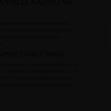
ΧΝΊΔΙ ΣΕ ΚΑΖΊΝΟ ΜΕ
χνιδιών για να μειώσουν τα νεότερα ποσοστά
NEXT ARTICLE
pot έχουν δοκιμαστεί για να διαθέτουν γνώση,
τους επαγγελματίες. Τέτοια συστήματα
ι.
MINE CHANCE PANDA
να επικοινωνήσουν με την ομάδα υποστήριξης μέσω
lots που προσφέρει κυνήγι αρχαίων αγαθών, με τη
ότητα 100% δωρεάν περιστροφών ή τα παιχνίδια
τροφή τυχερών παιχνιδιών στον ενθουσιασμό του