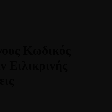
νους Κωδικός
ν Ειλικρινής
εις