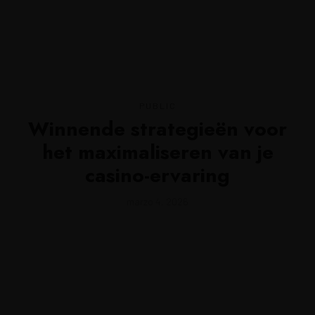
MENU
PUBLIC
Winnende strategieën voor
het maximaliseren van je
casino-ervaring
marzo 4, 2026