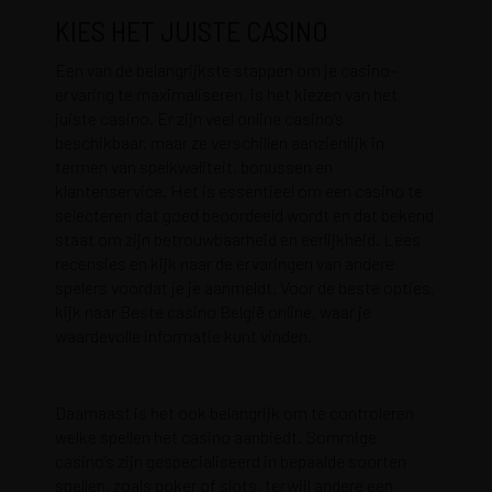
KIES HET JUISTE CASINO
Een van de belangrijkste stappen om je casino-
ervaring te maximaliseren, is het kiezen van het
juiste casino. Er zijn veel online casino’s
beschikbaar, maar ze verschillen aanzienlijk in
termen van spelkwaliteit, bonussen en
klantenservice. Het is essentieel om een casino te
selecteren dat goed beoordeeld wordt en dat bekend
staat om zijn betrouwbaarheid en eerlijkheid. Lees
recensies en kijk naar de ervaringen van andere
spelers voordat je je aanmeldt. Voor de beste opties,
kijk naar
Beste casino België online
, waar je
waardevolle informatie kunt vinden.
Daarnaast is het ook belangrijk om te controleren
welke spellen het casino aanbiedt. Sommige
casino’s zijn gespecialiseerd in bepaalde soorten
spellen, zoals poker of slots, terwijl andere een