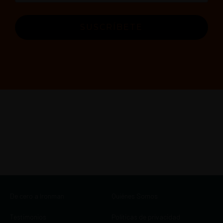
SUSCRÍBETE
De cero a Ironman
Quiénes Somos
Testimonios
Políticas de privacidad