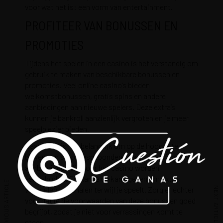
voor wat het is: een vorm van entertainment.
PROFITEER VAN BONUSSEN EN
PROMOTIES
Tijdens het spelen in een casino is het verstandig om
gebruik te maken van beschikbare bonussen en
promoties. Veel online casino’s bieden
welkomstbonussen, gratis spins en andere
aanbiedingen aan nieuwe spelers. Deze extra’s
kunnen je bankroll aanzienlijk vergroten en je meer
speelplezier bieden.
Daarnaast is het belangrijk om op de hoogte te
blijven van seizoensgebonden promoties of speciale
aanbiedingen die door het casino worden
aangeboden. Dit kan je de kans geven om extra
PREVIOUS ARTICLE
voordelen te behalen terwijl je speelt. Zorg er echter
NEXT ARTICLE
voor dat je de voorwaarden van deze bonussen goed
begrijpt, zodat je niet voor verrassingen komt te
staan.