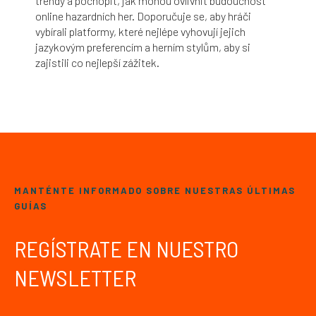
trendy a pochopit, jak mohou ovlivnit budoucnost
online hazardních her. Doporučuje se, aby hráči
vybírali platformy, které nejlépe vyhovují jejich
jazykovým preferencím a herním stylům, aby si
zajistili co nejlepší zážitek.
MANTÉNTE INFORMADO SOBRE NUESTRAS ÚLTIMAS
GUÍAS
REGÍSTRATE EN NUESTRO
NEWSLETTER