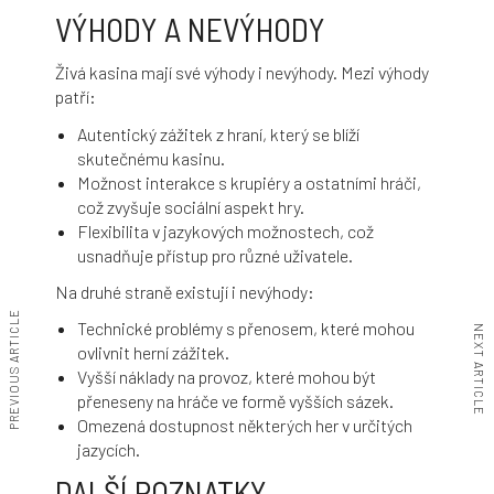
VÝHODY A NEVÝHODY
Živá kasina mají své výhody i nevýhody. Mezi výhody
patří:
Autentický zážitek z hraní, který se blíží
skutečnému kasinu.
Možnost interakce s krupiéry a ostatními hráči,
což zvyšuje sociální aspekt hry.
Flexibilita v jazykových možnostech, což
usnadňuje přístup pro různé uživatele.
Na druhé straně existují i nevýhody:
PREVIOUS ARTICLE
Technické problémy s přenosem, které mohou
NEXT ARTICLE
ovlivnit herní zážitek.
Vyšší náklady na provoz, které mohou být
přeneseny na hráče ve formě vyšších sázek.
Omezená dostupnost některých her v určitých
jazycích.
DALŠÍ POZNATKY