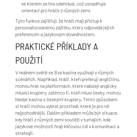
ve kterém se hra odehrává, což usnadňuje
orientaci pro hráče z různých zemí.
Tyto funkce zajišťují, že hráči mají přístup k
personalizovanému zážitku, který odpovídá jejich
preferencím a jazykovým dovednostem.
PRAKTICKÉ PŘÍKLADY A
POUŽITÍ
V reálném světě se živá kasina využívají v různých
scénářích. Například, hráči, kteří preferují angličtinu,
mohou hrát na platformách, které nabízejí anglicky
mluvící krupiéry, zatímco ti, kteří mluví česky, mohou
hledat kasina s českými krupiéry. Tímto způsobem
si hráči mohou vybrat prostředí, které je pro ně
nejpohodlnější. Dalším příkladem může být situace,
kdy hráči z různých zemí soutěží v turnajích, kde
jazykové možnosti hrají klíčovou roli v komunikaci a
strategii.