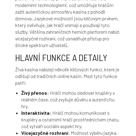
moderními technologiemi, což umožňuje hráčům
zažít autentickou atmosféru kasina z pohodlí
domova. Jazykové možnosti jsou klíčovým prvkem,
který ovlivňuje, jak hráči vnímají a používají tyto
služby. Většina zahraničních herních platforem nabízí
vícejazyčné rozhraní, což usnadňuje přístup pro
široké spektrum uživatelů.
HLAVNÍ FUNKCE A DETAILY
Živá kasina nabízejí několik klíčových funkcí, které je
odlišují od tradičních online kasin. Mezi tyto funkce
patří:
Živý přenos:
Hráči mohou sledovat krupiéry v
reálném čase, což zvyšuje důvěru a autenticitu
hry.
Interaktivita:
Hráči mohou komunikovat s
krupiéry a ostatními hráči prostřednictvím chatu,
což vytváří sociální aspekt hry.
Vícejazyčné rozhraní:
Možnost výběru jazyka,