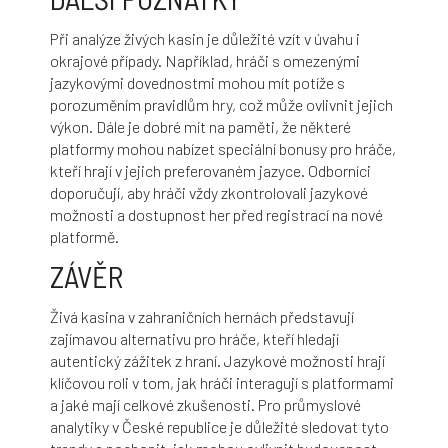
Při analýze živých kasin je důležité vzít v úvahu i
okrajové případy. Například, hráči s omezenými
jazykovými dovednostmi mohou mít potíže s
porozuměním pravidlům hry, což může ovlivnit jejich
výkon. Dále je dobré mít na paměti, že některé
platformy mohou nabízet speciální bonusy pro hráče,
kteří hrají v jejich preferovaném jazyce. Odborníci
doporučují, aby hráči vždy zkontrolovali jazykové
možnosti a dostupnost her před registrací na nové
platformě.
ZÁVĚR
Živá kasina v zahraničních hernách představují
zajímavou alternativu pro hráče, kteří hledají
autentický zážitek z hraní. Jazykové možnosti hrají
klíčovou roli v tom, jak hráči interagují s platformami
a jaké mají celkové zkušenosti. Pro průmyslové
analytiky v České republice je důležité sledovat tyto