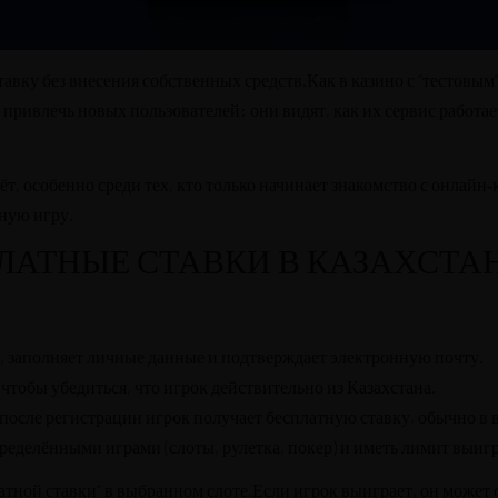
тавку без внесения собственных средств.Как в казино с “тестовым
привлечь новых пользователей: они видят, как их сервис работает
ёт, особенно среди тех, кто только начинает знакомство с онлайн‑
ную игру.
ЛАТНЫЕ СТАВКИ В КАЗАХСТА
т, заполняет личные данные и подтверждает электронную почту.
чтобы убедиться, что игрок действительно из Казахстана.
после регистрации игрок получает бесплатную ставку, обычно в в
пределёнными играми (слоты, рулетка, покер) и иметь лимит выиг
атной ставки” в выбранном слоте.Если игрок выиграет, он может о