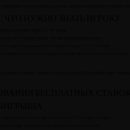
переводится в бонусные средства, которые подлежат условию о
 ЧТО НУЖНО ЗНАТЬ ИГРОКУ
R
авок истекают через 24-48 часов.
внести небольшую сумму, чтобы активировать бонус.
тная, выигрыш может быть ограничен до 100-200 тенге.
игрыша нужно сыграть определённое число раз, но не все казино
есплатную ставку, чтобы испытать удачу.Небольшой совет: внимат
SUSCRÍBETE
ОВАНИЯ БЕСПЛАТНЫХ СТАВОК
ЫИГРЫША
 применяются к слотам с высоким RTP (возврат игроку).
омбинаций, тем выше шанс выиграть в первый раз.