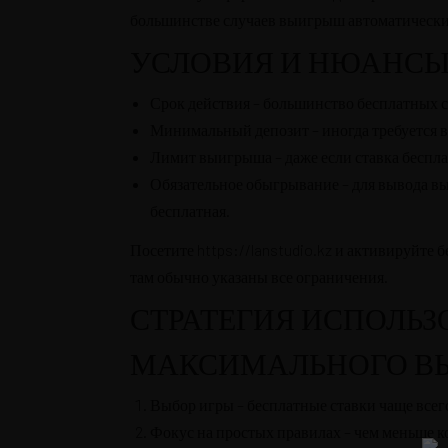
большинстве случаев выигрыш автоматически 
Manténte informado sobre nuestras últimas guías
УСЛОВИЯ И НЮАНСЫ:
REGÍSTRATE EN NUESTRO NEWSLETTE
Recetario Festivo libro digital -
Срок действия – большинство бесплатных ст
Минимальный депозит – иногда требуется 
Лимит выигрыша – даже если ставка беспла
Обязательное обыгрывание – для вывода вы
бесплатная.
ACCEDE A NUESTRAS GUIAS
Посетите
https://lanstudio.kz
и активируйте б
там обычно указаны все ограничения.
СТРАТЕГИЯ ИСПОЛЬЗ
МАКСИМАЛЬНОГО В
De cero a Ironman
Выбор игры – бесплатные ставки чаще всего
Testimonios
Фокус на простых правилах – чем меньше к
Desbloquea tu potencial