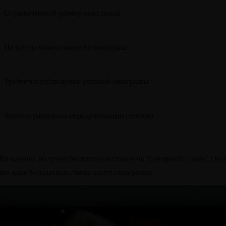
Ограниченный размер выигрыша
Не всегда можно вывести выигрыш
Требуется соблюдение условий обыгрыша
Часто ограничены определёнными слотами
айн‑казино, получил бесплатную ставку на “Северный полюс”.Он в
то даже бесплатная ставка имеет свои рамки.