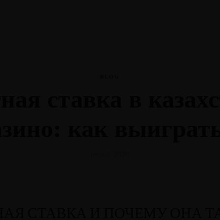
La Nutri
BLOG
ная ставка в казах
La Nutri
зино: как выиграть
junio 5, 2026
НАЯ СТАВКА И ПОЧЕМУ ОНА 