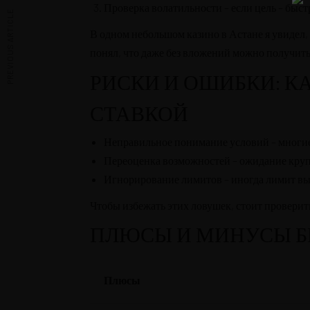
Проверка волатильности – если цель – быс
PREVIOUS ARTICLE
Quiénes Somos
В одном небольшом казино в Астане я увидел, 
Políticas de privacidad
понял, что даже без вложений можно получи
Términos de servicio
hola@cuestiondeganas.com
РИСКИ И ОШИБКИ: КА
Bogotá - Colombia
СТАВКОЙ
© Copyright Cuestión De Ganas - Todos los derechos reservados.
Inicio
Nosotros
Podcast
Noticias
Blog
Contacto
La Nutri
Неправильное понимание условий – многие 
Переоценка возможностей – ожидание круп
Instagram
Игнорирование лимитов – иногда лимит выи
Чтобы избежать этих ловушек, стоит проверит
ПЛЮСЫ И МИНУСЫ Б
Плюсы