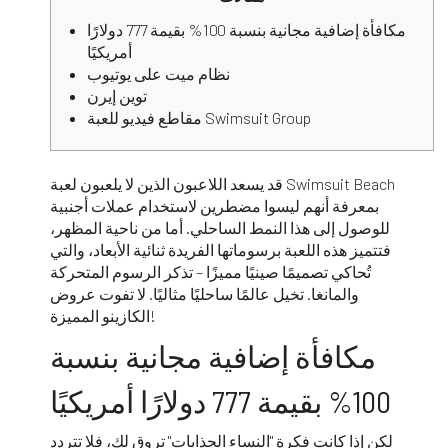
مكافأة إضافية مجانية بنسبة 100% بقيمة 777 دولارًا
أمريكيًا
نظام ميت على يوتيوب
توين إيرن
مقاطع فيديو للعبة Swimsuit Group
قد يسعد اللاعبون الذين لا يلعبون لعبة Swimsuit Beach
بمعرفة أنهم ليسوا مضطرين لاستخدام عملات أجنبية
للوصول إلى هذا النمط الساحلي. أما من ناحية المظهر،
فتتميز هذه اللعبة برسوماتها الفريدة ثنائية الأبعاد، والتي
تُحاكي تصميمًا صينيًا مميزًا – تذكر الرسوم المتحركة
والمانغا. تخيل عالمًا ساحليًا مثاليًا.
لا تفوت عروض
الكازينو المميزة!
مكافأة إضافية مجانية بنسبة
100% بقيمة 777 دولارًا أمريكيًا
لكن إذا كانت فكرة "النساء الجذابات" تروق لك، فلا تتردد