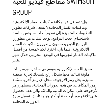
مقاطع فيديو للعبة SWIMSUIT
GROUP
هل تتساءل عن مكانة ماكينات القمار الإلكترونية
وماكينات القمار المجانية؟ تسعى شركات تطوير
التطبيقات المتميزة إلى تقديم ألعاب سلوتس سلسة
باستخدام أحدث البرامج. يوجد المئات من مطوري
البرامج الذين يصممون ويطورون ماكينات القمار
الإلكترونية. فيما يلي، اخترنا لكم خمسة من أفضل
ماكينات القمار لتجربتها في الوضع التجريبي خلال شهر
يناير.
تتميز اللعبة الإلكترونية بموسيقى ساحرة ورسومات
ملونة تتناغم معها بشكل رائع لتمنحك تجربة صيفية
مميزة. يحل رمز الأرجوحة محل أي رمز آخر باستثناء
رموز المكافآت. في هذه الدورات المجانية، سيظهر رمز
الأرجوحة على البكرات التالية والثالثة والرابعة. الحصول
على ثلاثة رموز أرجوحة أو أكثر هو مفتاحك لتفعيل ميزة
الدورات المجانية.