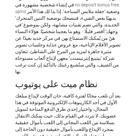
no deposit bonus free
في إنشاء شخصية مشهورة في
وضعية "حفلة ملابس السباحة". إذا بدا لك هذا الأمر
spins
بديهيًا بعض الشيء، فننصحك بوضعية "التنين المتحرك"
الجديدة، والتي تضم تقنيات مشابهة، ولكن بموضوع "في
وجهك" أقصر قليلًا – وهو ما يعجبنا شخصيًا. هؤلاء النساء
هنّ من يُمكنك الاستمتاع بهن في مركز جديد بعيدًا عن
تصوير الأفلام الإباحية، مع عروض جذابة وجلسات تصوير
مثيرة جاهزة لمزيد من المرح على الشاطئ. تتعاون
شركة "بيتينغ إنترتينمنت" معهن لإنتاج ألعاب مستوحاة
من الصيف، والتي ستُشبع رغبتك بالتأكيد إن كنت ترغب
بها.
نظام ميت على يوتيوب
بعد أن تلعب مجانًا لفترة كافية، حان الوقت لإيداع مبلغك
الأول في أحد الكازينوهات الإلكترونية الموثوقة في هذا
المجال، واختيار إحدى طرق الدفع المتاحة لتمويل
عضويتك. لا تتردد في القيام بذلك، حيث يمكنك الانتقال
بسلاسة من اللعب المجاني إلى اللعب بأموال حقيقية
بمجرد الإيداع واللعب بأموال حقيقية دون الحاجة إلى
استخدام العملات الافتراضية. توقف عن اللعب،