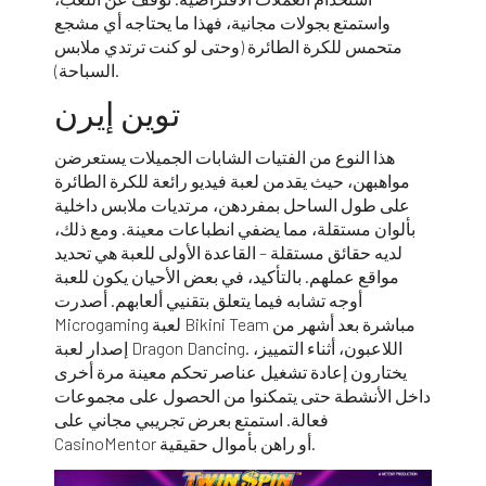
واستمتع بجولات مجانية، فهذا ما يحتاجه أي مشجع
متحمس للكرة الطائرة (وحتى لو كنت ترتدي ملابس
السباحة).
توين إيرن
هذا النوع من الفتيات الشابات الجميلات يستعرضن
مواهبهن، حيث يقدمن لعبة فيديو رائعة للكرة الطائرة
على طول الساحل بمفردهن، مرتديات ملابس داخلية
بألوان مستقلة، مما يضفي انطباعات معينة. ومع ذلك،
لديه حقائق مستقلة – القاعدة الأولى للعبة هي تحديد
مواقع عملهم. بالتأكيد، في بعض الأحيان يكون للعبة
أوجه تشابه فيما يتعلق بتقنيي ألعابهم. أصدرت
Microgaming لعبة Bikini Team مباشرة بعد أشهر من
إصدار لعبة Dragon Dancing. اللاعبون، أثناء التمييز،
يختارون إعادة تشغيل عناصر تحكم معينة مرة أخرى
داخل الأنشطة حتى يتمكنوا من الحصول على مجموعات
فعالة. استمتع بعرض تجريبي مجاني على
CasinoMentor أو راهن بأموال حقيقية.