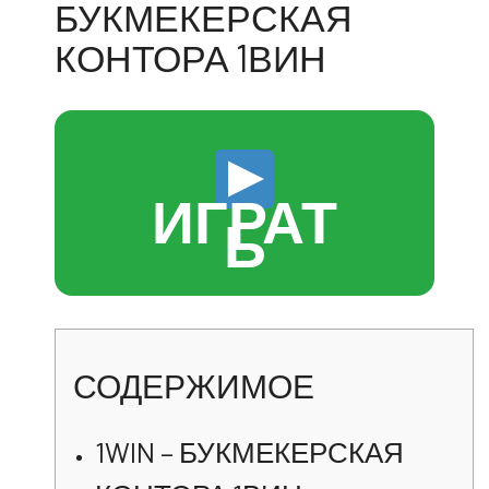
БУКМЕКЕРСКАЯ
КОНТОРА 1ВИН
ИГРАТ
Ь
СОДЕРЖИМОЕ
1WIN – БУКМЕКЕРСКАЯ