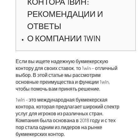
КОНТОРА 1ВИН:
РЕКОМЕНДАЦИИ И
ОТВЕТЫ
О КОМПАНИИ 1WIN
Если вы ищете надежную букмекерскую
контору для своих ставок, то
1win
– отличный
выбор. В этой статье мы рассмотрим
основные преимущества и функции 1win,
чтобы помочь вам принять решение.
1win – это международная букмекерская
контора, которая предлагает широкий спектр
услуг для игроков из различных стран.
Компания была основана в 2018 году и с тех
пор стала одним из лидеров на рынке
букмекерских контор.