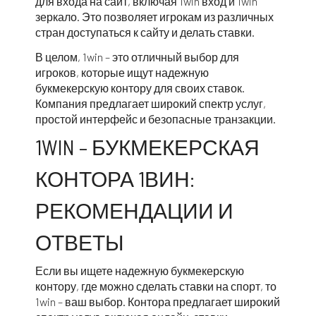
для входа на сайт, включая 1win вход и 1win
зеркало. Это позволяет игрокам из различных
стран доступаться к сайту и делать ставки.
В целом, 1win – это отличный выбор для
игроков, которые ищут надежную
букмекерскую контору для своих ставок.
Компания предлагает широкий спектр услуг,
простой интерфейс и безопасные транзакции.
1WIN – БУКМЕКЕРСКАЯ
КОНТОРА 1ВИН:
РЕКОМЕНДАЦИИ И
ОТВЕТЫ
Если вы ищете надежную букмекерскую
контору, где можно сделать ставки на спорт, то
1win – ваш выбор. Контора предлагает широкий