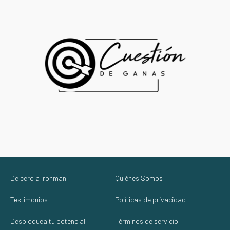
De cero a Ironman
Quiénes Somos
Testimonios
Políticas de privacidad
Desbloquea tu potencial
Términos de servicio