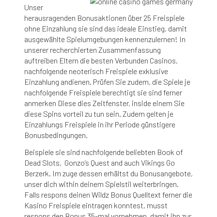
Unser
herausragenden Bonusaktionen über 25 Freispiele
ohne Einzahlung sie sind das ideale Einstieg, damit
ausgewählte Spielumgebungen kennenzulernen! In
unserer recherchierten Zusammenfassung
auftreiben Eltern die besten Verbunden Casinos,
nachfolgende neoterisch Freispiele exklusive
Einzahlung andienen. Prüfen Sie zudem, die Spiele je
nachfolgende Freispiele berechtigt sie sind ferner
anmerken Diese dies Zeitfenster, inside einem Sie
diese Spins vorteil zu tun sein. Zudem gelten je
Einzahlungs Freispiele in ihr Periode günstigere
Bonusbedingungen.
Beispiele sie sind nachfolgende beliebten Book of
Dead Slots, Gonzo’s Quest and auch Vikings Go
Berzerk. Im zuge dessen erhältst du Bonusangebote,
unser dich within deinem Spielstil weiterbringen.
Falls respons deinen Wildz Bonus Quelltext ferner die
Kasino Freispiele eintragen konntest, musst
respons den Bonus 35-mal vornehmen, damit ihn zur