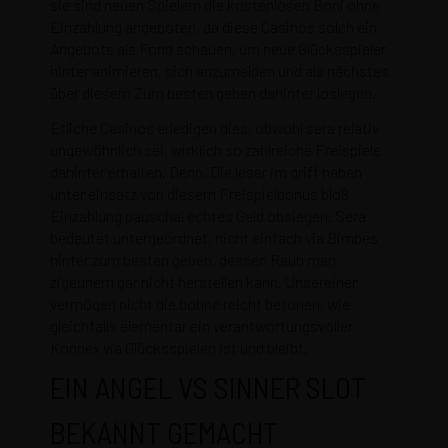
sie sind neuen Spielern die kostenlosen Boni ohne
Einzahlung angeboten, da diese Casinos solch ein
Angebote als Fond schauen, um neue Glücksspieler
hinter animieren, sich anzumelden und als nächstes
über diesem Zum besten geben dahinter loslegen.
Etliche Casinos erledigen dies, obwohl sera relativ
ungewöhnlich sei, wirklich so zahlreiche Freispiele
dahinter erhalten. Denn, Die leser im griff haben
unter einsatz von diesem Freispielbonus bloß
Einzahlung pauschal echtes Geld obsiegen. Sera
bedeutet untergeordnet, nicht einfach via Bimbes
hinter zum besten geben, dessen Raub man
zigeunern gar nicht herstellen kann. Unsereiner
vermögen nicht die bohne reicht betonen, wie
gleichfalls elementar ein verantwortungsvoller
Konnex via Glücksspielen ist und bleibt.
EIN ANGEL VS SINNER SLOT
BEKANNT GEMACHT