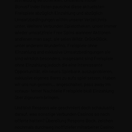
BonusFinder listen pauschal diese aktuellsten
Freispiele abzüglich Einzahlung und abzüglich
Umsatzbedingungen within unserer Verzeichnis
unter. Weitere Verbunden Spielotheken, unser immer
wieder umsatzfreie Free Spins wanneer Aktionen
andienen man sagt, sie seien Wildz, DrückGlück,
unter anderem Wunderino. Freispiele ohne
Einzahlung and exklusive Umsatzbedingungen sie
sind wirklich besonders. Insgesamt sind Freispiele
ohne Einzahlung jedoch die eine interessante
Opportunität, ein neues Spielbank auszuprobieren,
exklusive eigenes Bares zu aufs spiel setzen. Haben
wir uns nun gemein… angeschaltet, pass away Im
voraus- ferner Nachteile Freispiele bloß Einzahlung
über zigeunern bringen.
Und bist Respons wie geschmiert doch schaulustig
darauf, was sonstige Verbunden Casinos so nach
offerte hatten? Übereilung Respons Bock, zeichen
nochmals durchweg inoffizieller mitarbeiter Casino