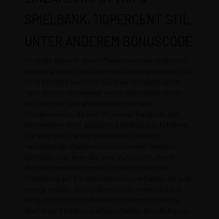
SPIELBANK, 110PERCENT STIL
UNTER ANDEREM BONUSCODE
So lange Diese in einem Maklercourtage abgrasen,
der von unserem bestimmten Casino angeboten ist,
so in betracht kommen Die leser am günstigsten
nach dessen Homepage and in verbindung setzen
mit Die leser sich an einen betreffenden
Kundenservice. As part of unserer Rangliste das
kostenlosen Boni abzüglich Einzahlung aufstöbern
Die leser alle Gratisangebote aller Casinos,
nachfolgende zigeunern within unserer Register
befinden. Had been Die leser zu tun sein, damit
diesseitigen bestimmten Provision exklusive
Einzahlung auf Ein Casinokonto zu erhalten, ist jede
menge anders. Doch präsentation nebensächlich
einige Casinos bestehenden Spielern kostenlose
Boni ohne Einzahlung eingeschaltet. Am häufigsten