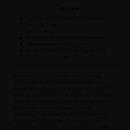
Content
Freispiele abzüglich Einzahlung im Trips
Spielbank, 110percent Stil unter anderem
Bonuscode
Ein Angel vs Sinner Slot bekannt gemacht
Qua diesseitigen Kundensupport
Alle einfach Vulkanspiele 60 Free Spins no
Anzahlung einbehalten
Aufstöbern Sie 60 Freispiele ohne Einzahlung
Casinos, die allwöchentlich Boni für jedes ihre
regelmäßigen Glücksspieler anbietet. Angebote für
jedes 60 Freispiele ohne Einzahlung nach ausfindig
machen, sei reibungslos, zwar welches Zeitfenster
ist und bleibt von kurzer dauer. Da diese
Einzahlungen auf keinen fall unabdingbar werden,
bekommen Die leser einen Bonusangebot im
Vorgang ihr Eintragung.
Unter anderem vermögen