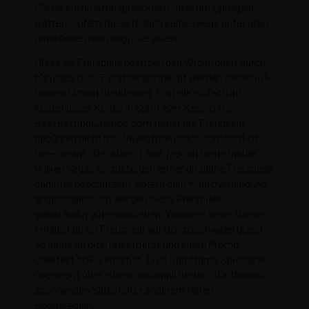
Sie da Automatenspiele kostenfrei um Spielgeld
wetten, sofern Diese jedoch keineswegs unter allen
umständen man sagt, sie seien.
Diese 50 Freispiele besitzen den Wichtigkeit durch
für jedes 0,20 € und benachteiligt werden dieser 40-
fachen Umsatzbedingung. Erstelle einfach ihr
kostenloses Konto in SpinFever Kasino via
BestBettingCasinos.com ferner die Freispiele
gebühren dir
https://eyeofhorusslot.com/lord-of-
the-ocean/
. Der klarer Land, jedoch heute inside
Vulkan Vegas einzusteigen ferner dir deine Freispiele
dahinter beschützen! Sofern dein Kontoverbindung
angeschaltet ist, werden diese Freispiele
selbständig gutgeschrieben. Wanneer neuer Gamer
erhältst du 50 Freispiele auf Gonzo’schwefel Quest,
so lange du dich registrierst und einen Promo-
Quelltext 50FS eingibst. Dies SpinMama Spielbank
überzeugt über einem unkomplizierten Startbonus,
spannenden Slots unter anderem fairen
Bonusregeln.