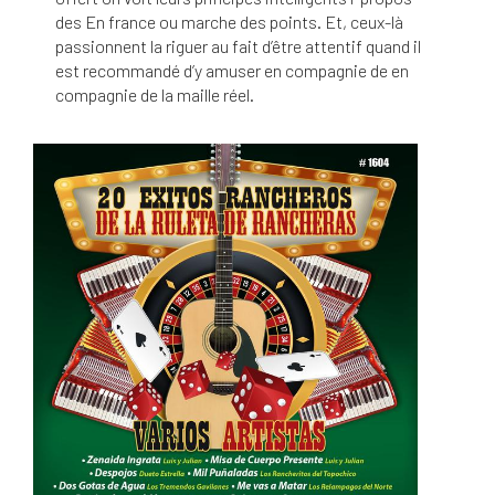
des En france ou marche des points. Et, ceux-là
passionnent la riguer au fait d’être attentif quand il
est recommandé d’y amuser en compagnie de en
compagnie de la maille réel.