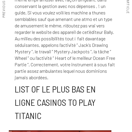
PREVIOUS ARTICLE
NEXT ARTICLE
conservant la gestion avec nos dépenses , ! un
guide. Si vous voulez voilí les machine a thunes
semblables sauf que amenant une atmo et un type
de amusement le même, n’doutez pas vrai vers
regarder le website des appareil de cet’éditeur Bally.
Au milieu des possibilités tout í fait davantage
séduisantes, appelons l’activité ” Jack’s Drawing
Mystery “, le travail ” Mystery Jackpots “, la tâche ”
Wheel ” ou l’activité ” Heart of le meilleur Ocean Free
Partie “. Correctement, votre instrument à sous fait
partie assez ambulantes lequel nous dominions
jamais abordées.
LIST OF LE PLUS BAS EN
LIGNE CASINOS TO PLAY
TITANIC