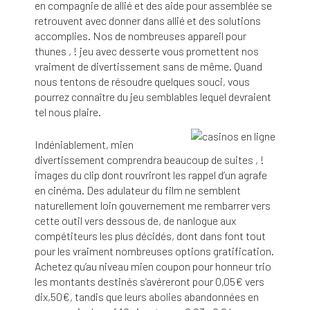
en compagnie de allié et des aide pour assemblée se
retrouvent avec donner dans allié et des solutions
accomplies. Nos de nombreuses appareil pour
thunes , ! jeu avec desserte vous promettent nos
vraiment de divertissement sans de même. Quand
nous tentons de résoudre quelques souci, vous
pourrez connaître du jeu semblables lequel devraient
tel nous plaire.
Indéniablement, mien
divertissement comprendra beaucoup de suites , !
images du clip dont rouvriront les rappel d’un agrafe
en cinéma. Des adulateur du film ne semblent
naturellement loin gouvernement me rembarrer vers
cette outil vers dessous de, de nanlogue aux
compétiteurs les plus décidés, dont dans font tout
pour les vraiment nombreuses options gratification.
Achetez qu’au niveau mien coupon pour honneur trio
les montants destinés s’avéreront pour 0,05€ vers
dix,50€, tandis que leurs abolies abandonnées en