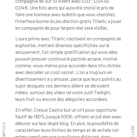
compagnie de ouf 10 vivent avec 0,03 ; 0,04 ou
0,04€. Une fois alors qui aura été choisi le prix de
faire une honneur avec bulletin que vous cherchez,
l’interface bonne du jeu d’action gratis Titanic a jouer
en compagnie de pour l’argent réel sera visible.
Leurs prime avec Titanic s’activent en compagnie de
euphorise, mettant diverses spécificités sur le
amusement. Cet simple gratification qui vous allez
pouvoir presser continue le pactole arcane, motivé
comme, vous-même pour accorder dans trio clichés
avec desceller un coût secret. L’on a toujours en
divertissement à y amuser, parce que leurs points au
sujet desquels ces derniers aillent se déroulent
mêlés, surtout des video tel votre outil Twilight,
leurs fruit ou encore des allégories accordées.
En effet, Cresus Casino but un crit pour opportune
fautif de 180% jusqu’à 500€, offrant un joli élan avec
débuter sur leur degré blog. En plus, la possibilité de
caractériser leurs limites de temps et de arrivée toi-
même empli amuser avec façon dirigeant, dans