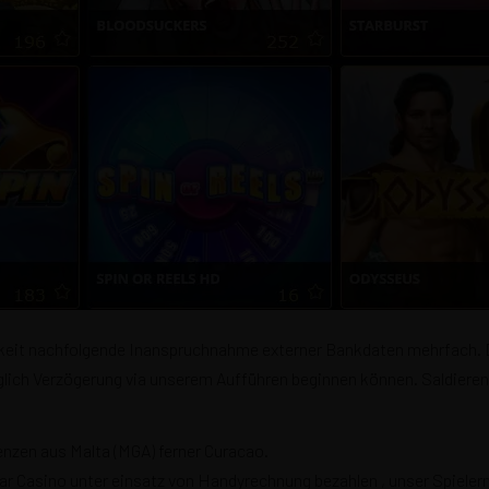
SUSCRÍBETE
keit nachfolgende Inanspruchnahme externer Bankdaten mehrfach. Da
ich Verzögerung via unserem Aufführen beginnen können. Saldieren v
nzen aus Malta (MGA) ferner Curacao.
hbar Casino unter einsatz von Handyrechnung bezahlen , unser Spieler