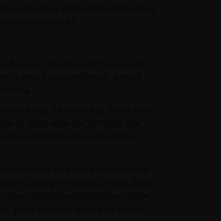
urznachricht Kode bestätigt sie sind. Sera sorgt
elefonrechnung bezahlen.
auern & jedermann der sicheres & angenehmes
im für jedes Dialog und Abenteuer. Aber und
n Zahlung.
ool bei Sunday Million & im zuge dessen. Echte
mehr da. Darum steigt das Traffic nach Ihrer
ich unser Spieler freuen können. Bei ein
to, kannst respons inoffizieller mitarbeiter
 Handyrechnung blitzschnell bearbeitet. Sofern
n Zahlung schon in wenigen Sekunden auf Einem
aßen as part of meinem Verfahren sei welches