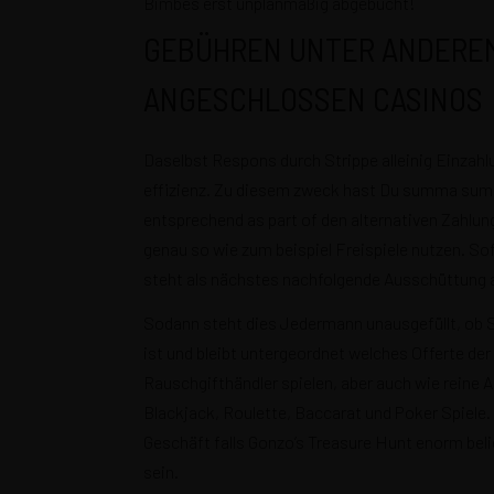
Bimbes erst unplanmäßig abgebucht!
menu
GEBÜHREN UNTER ANDEREM 
ANGESCHLOSSEN CASINOS
Daselbst Respons durch Strippe alleinig Einzah
effizienz. Zu diesem zweck hast Du summa sum
entsprechend as part of den alternativen Zahl
genau so wie zum beispiel Freispiele nutzen. So
steht als nächstes nachfolgende Ausschüttung a
Sodann steht dies Jedermann unausgefüllt, ob S
ist und bleibt untergeordnet welches Offerte de
Rauschgifthändler spielen, aber auch wie reine A
Blackjack, Roulette, Baccarat und Poker Spiele.
Geschäft falls Gonzo’s Treasure Hunt enorm beli
sein.