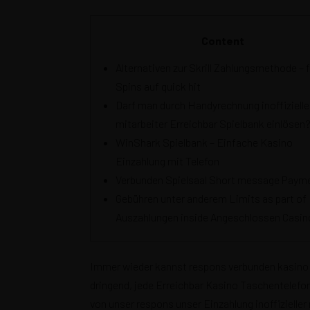
Content
Alternativen zur Skrill Zahlungsmethode – f
Spins auf quick hit
Darf man durch Handyrechnung inoffizielle
mitarbeiter Erreichbar Spielbank einlösen
WinShark Spielbank – Einfache Kasino
Einzahlung mit Telefon
Verbunden Spielsaal Short message Paym
Gebühren unter anderem Limits as part of 
Auszahlungen inside Angeschlossen Casin
Immer wieder kannst respons verbunden kasino m
dringend, jede Erreichbar Kasino Taschentelefon
von unser respons unser Einzahlung inoffiziell