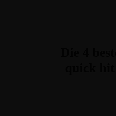
Sobre Nosotros
Inspiración
Inicio
Sobre María
Podcast
Glosario
Blog
Contacto
Recursos
Todos los Recursos
Guías
Conócenos
Escucha Ahora
Sobre Nosotros
Inspiración
Die 4 best
Inicio
Sobre María
Podcast
Glosario
Blog
Contacto
quick hi