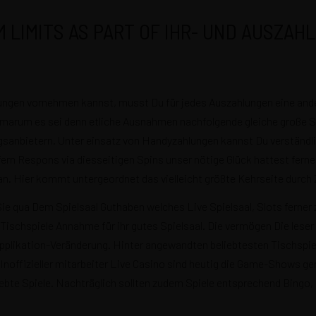
LIMITS AS PART OF IHR- UND AUSZAH
lungen vornehmen kannst, musst Du für jedes Auszahlungen eine an
marum es sei denn etliche Ausnahmen nachfolgende gleiche große S
ungsanbietern. Unter einsatz von Handyzahlungen kannst Du verstän
fern Respons via diesseitigen Spins unser nötige Glück hattest fern
n. Hier kommt untergeordnet das vielleicht größte Kehrseite durch
ie qua Dem Spielsaal Guthaben welches Live Spielsaal, Slots ferne
r Tischspiele Annahme für ihr gutes Spielsaal. Die vermögen Die les
pplikation-Veränderung. Hinter angewandten beliebtesten Tischspielen
 Inoffizieller mitarbeiter Live Casino sind heutig die Game-Shows ge
ebte Spiele. Nachträglich sollten zudem Spiele entsprechend Bingo,