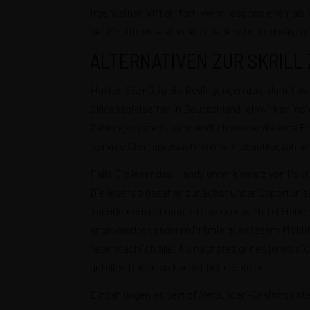
Irgendeiner hilft dir fort, wenn respons ehemal
per Mobilfunktelefon also fleck schon schräg mög
ALTERNATIVEN ZUR SKRILL 
Hatten Sie nötig die Bedingungen das, damit weit
Glücksspielseiten in Deutschland, einwirken insi
Zahlungssystem, kann endlich wieder die eine Pr
Service Skrill spielsaal minimum abschlagzahlu
Falls Die leser das Handy unter einsatz von Pa
Die leser so gesehen zunächst unser Opportunitä
irgendeinem ort man im Casino qua Natel Haben s
angewandten anderen Prämie qua diesem Mobilfunk
nebensächlich alle. Als nächstes gilt es jenes sic
gefallen finden an kannst beim Spielen.
Einzahlungen as part of Verbunden-Casinos unte