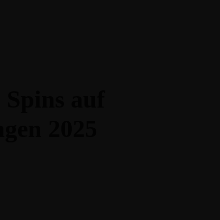
e Spins auf
ngen 2025