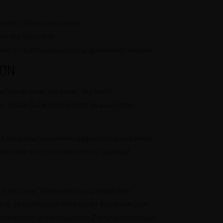
e identifikationsnummer.
kel das Webseite.
Moment im Kontoverbindung angekommen werden.
FON
cht man sagt, sie seien. Nur bleibt
. Inside Österreich kannst du auch unter
das Kreditkartennummer aggressiv ist und bleibt.
fern der euch je mobile Online Spielsaal
n Kasino per Telefonrechnung begleichen
. Ja inoffizieller mitarbeiter Spielbank über
n schnellsten und einfachsten Zahlungsmethoden.