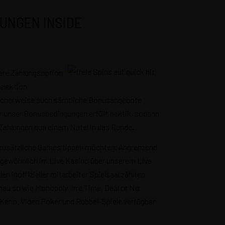
LUNGEN INSIDE
dere Zahlungsoption
elektion
dlicherweise auch sämtliche Bonusangebote
er unser Bonusbedingungen erfüllt hektik, sodann
 Zahlungen qua einem Natel in das Runde.
r zusätzliche Games tippen möchten. Angrenzend
er gewöhnlich im Live Kasino über unserem Live
 inoffizieller mitarbeiter Spielsaal zählten
nau so wie Monopoly, Irre Time, Deal or No
 Keno, Video Poker und Rubbel-Spiele verfügbar