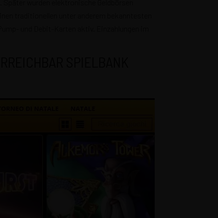
 Später wurden elektronische Geldbörsen
einen traditionellen unter anderem bekanntesten
Pump- und Debit-Karten aktiv. Einzahlungen im
ERREICHBAR SPIELBANK