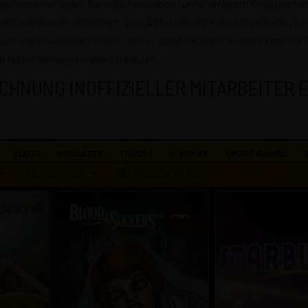
inzahlungsmethoden Banküberweisungen unter anderem Kreditkarten.
ryptowährungen akzeptiert. Visa & Mastercard in besitz sein von zu 
aum jedes Verbunden Casino bietet seinen Kunden Gutschriften mit 
fall bei weiteren online Einkäufen.
HNUNG INOFFIZIELLER MITARBEITER 
R