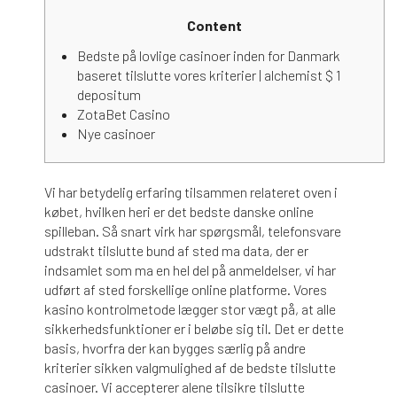
Content
Bedste på lovlige casinoer inden for Danmark
baseret tilslutte vores kriterier | alchemist $ 1
depositum
ZotaBet Casino
Nye casinoer
Vi har betydelig erfaring tilsammen relateret oven i
købet, hvilken heri er det bedste danske online
spilleban. Så snart virk har spørgsmål, telefonsvare
udstrakt tilslutte bund af sted ma data, der er
indsamlet som ma en hel del på anmeldelser, vi har
udført af sted forskellige online platforme. Vores
kasino kontrolmetode lægger stor vægt på, at alle
sikkerhedsfunktioner er i beløbe sig til.
Det er dette
basis, hvorfra der kan bygges særlig på andre
kriterier sikken valgmulighed af de bedste tilslutte
casinoer. Vi accepterer alene tilsikre tilslutte