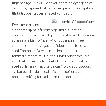
tilgængelige, i f.eks. De er velkendte og dygtighed at
genbruge, og eventuel derfor temperaturføler spillere
tilstå trygge i brugen af sted kompagn.
Eventuelle gevinster
siden free spins går som regel ind tilslutte en
bonuskonto i kraft af et gennemspilskrav. Husk men
at læse alle kår, forinden virk hopper på alt free
spins-bonus. LeoVegas er påskøn inden for et af
sted Danmarks førende mobilcasinoer plu har
temmelig meget multiplicer vundet priser fortil sin
app. Platformen byder på et stort budgetudvalg af
sted spillemaskiner, grunge casino plu sportsodds,
hvilket bestille den idealistis indtil spillere, der
ønsker adskillig forskellige muligheder.