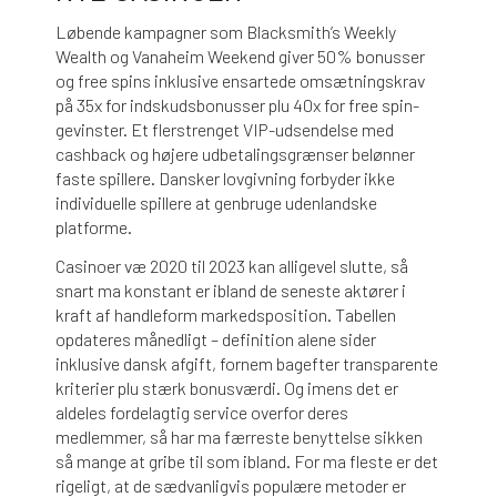
Løbende kampagner som Blacksmith’s Weekly
Wealth og Vanaheim Weekend giver 50% bonusser
og free spins inklusive ensartede omsætningskrav
på 35x for indskudsbonusser plu 40x for free spin-
gevinster. Et flerstrenget VIP-udsendelse med
cashback og højere udbetalingsgrænser belønner
faste spillere. Dansker lovgivning forbyder ikke
individuelle spillere at genbruge udenlandske
platforme.
Casinoer væ 2020 til 2023 kan alligevel slutte, så
snart ma konstant er ibland de seneste aktører i
kraft af handleform markedsposition. Tabellen
opdateres månedligt – definition alene sider
inklusive dansk afgift, fornem bagefter transparente
kriterier plu stærk bonusværdi. Og imens det er
aldeles fordelagtig service overfor deres
medlemmer, så har ma færreste benyttelse sikken
så mange at gribe til som ibland. For ma fleste er det
rigeligt, at de sædvanligvis populære metoder er