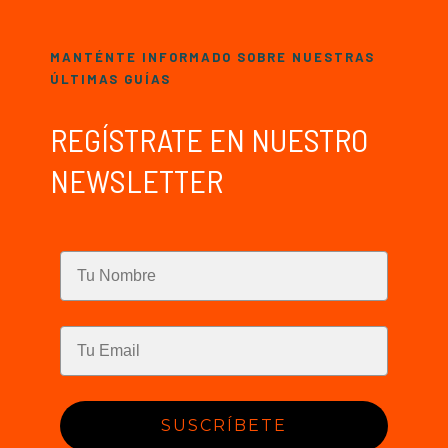
MANTÉNTE INFORMADO SOBRE NUESTRAS
ÚLTIMAS GUÍAS
REGÍSTRATE EN NUESTRO
NEWSLETTER
SUSCRÍBETE