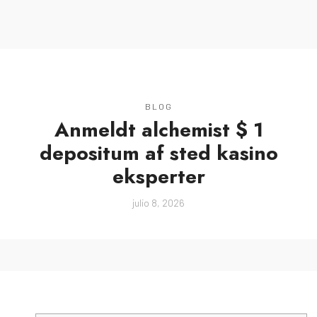
MENU
BLOG
Anmeldt alchemist $ 1
depositum af sted kasino
eksperter
julio 8, 2026