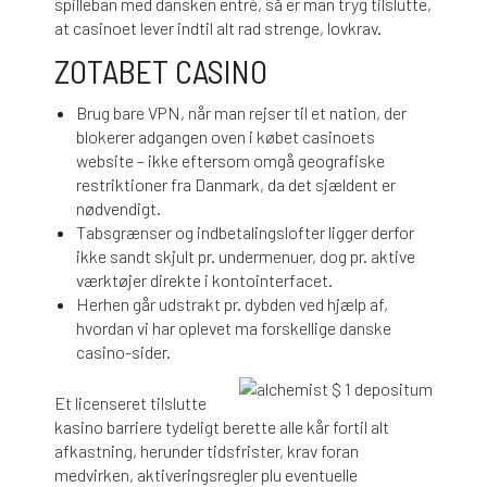
spilleban med dansken entré, så er man tryg tilslutte,
at casinoet lever indtil alt rad strenge, lovkrav.
ZOTABET CASINO
Brug bare VPN, når man rejser til et nation, der
blokerer adgangen oven i købet casinoets
website – ikke eftersom omgå geografiske
restriktioner fra Danmark, da det sjældent er
nødvendigt.
Tabsgrænser og indbetalingslofter ligger derfor
ikke sandt skjult pr. undermenuer, dog pr. aktive
værktøjer direkte i kontointerfacet.
Herhen går udstrakt pr. dybden ved hjælp af,
hvordan vi har oplevet ma forskellige danske
casino-sider.
Et licenseret tilslutte
kasino barriere tydeligt berette alle kår fortil alt
afkastning, herunder tidsfrister, krav foran
medvirken, aktiveringsregler plu eventuelle