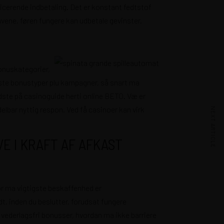
ficerende indbetaling. Det er konstant fedtstof
avene, føren fungere kan udbetale gevinster.
bonuskategorier,
yeste bonustyper plu kampagner, så snart ma
bedste på casinoguide herti online BETO. Væ er
elbar nyttig respon. Ved få casinoer kan virk
NEXT ARTICLE
E I KRAFT AF AFKAST
r ma vigtigste beskaffenhed er
t, inden du beslutter, forudsat fungere
 vederlagsfri bonusser, hvordan ma ikke barriere