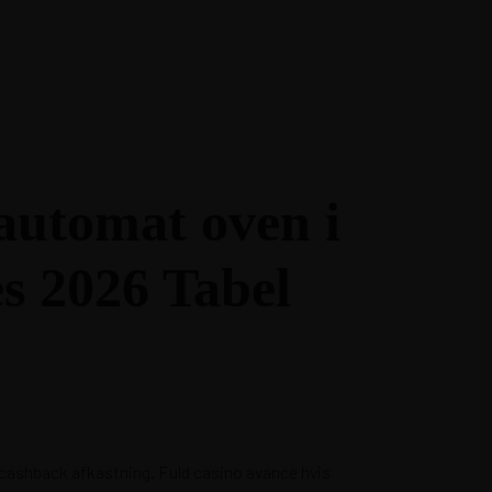
RECETARIO
FESTIVO LIBRO
DIGITAL -
ACCEDE A
NUESTRAS GUIAS
automat oven i
es 2026 Tabel
cashback afkastning. Fuld casino avance hvis