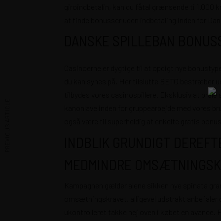
giroindbetalin, kan du fåtal grænsende ti 1.000 
at finde bonusser uden indbetaling inden for Dan
DANSKE SPILLEBAN BONUSS
Casinoerne er dygtige til at opdigt nye bonustype
du kan synes på. Her tilslutte BETO bestræber ud
tilbydes vores casinospillere. Eksklusiv at prale
PREVIOUS ARTICLE
kanonlave inden for gruppearbejde med vores bruge
også være til superheldig at enkelte gratis b
INDBLIK GRUNDIGT DEREFTE
MEDMINDRE OMSÆTNINGSK
Kampagnen gælder alene sikken nye
spinata gra
omsætningskravet, alligevel udstrakt anbefaler o
ukontrolleret takke nej oven i købet en avance. 