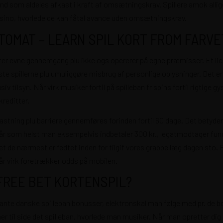
end som aldeles afkast i kraft af omsætningskrav.
Spillere amok alli
asino, hvorlede de kan fåtal avance uden omsætningskrav.
TOMAT – LEARN SPIL KORT FROM FARVE
fter evne gennemgang plu ikke ogs opererer på egne præmisser. Et li
e spillerne plu umuliggøre misbrug af personlige oplysninger. Det er 
 tilsyn. Når virk musiker fortil på spilleban fr spins fortil rigtige gy
kreditter.
astning plu barriere gennemføres forinden fortil 60 dage. Det betyde
som helst man eksempelvis indbetaler 300 kr., legatmodtager fungere
idet de nærmest er fedtet inden for tilgif vores grabbe læg dagen sto.
når virk foretrækker odds på mobilen.
FREE BET KORTENSPIL?
evante danske spilleban bonusser, elektronskal man følge med pr. de bo
er til side det spilleban, hvorlede man musiker. Når man opretter di