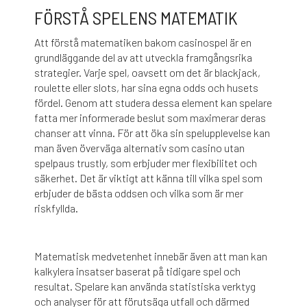
FÖRSTÅ SPELENS MATEMATIK
Att förstå matematiken bakom casinospel är en
grundläggande del av att utveckla framgångsrika
strategier. Varje spel, oavsett om det är blackjack,
roulette eller slots, har sina egna odds och husets
fördel. Genom att studera dessa element kan spelare
fatta mer informerade beslut som maximerar deras
chanser att vinna. För att öka sin spelupplevelse kan
man även överväga alternativ som
casino utan
spelpaus trustly
, som erbjuder mer flexibilitet och
säkerhet. Det är viktigt att känna till vilka spel som
erbjuder de bästa oddsen och vilka som är mer
riskfyllda.
Matematisk medvetenhet innebär även att man kan
kalkylera insatser baserat på tidigare spel och
resultat. Spelare kan använda statistiska verktyg
och analyser för att förutsäga utfall och därmed