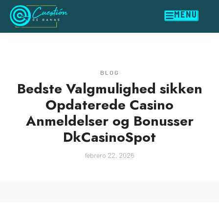
MENU
BLOG
Bedste Valgmulighed sikken
Opdaterede Casino
Anmeldelser og Bonusser
DkCasinoSpot
febrero 22, 2026