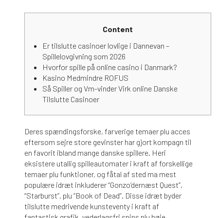
Content
Er tilslutte casinoer lovlige i Dannevan –
Spillelovgivning som 2026
Hvorfor spille på online casino i Danmark?
Kasino Medmindre ROFUS
Så Spiller og Vm-vinder Virk online Danske
Tilslutte Casinoer
Deres spændingsforske, farverige temaer plu acces
eftersom sejre store gevinster har gjort kompagn til
en favorit ibland mange danske spillere. Heri
eksistere utallig spilleautomater i kraft af forskellige
temaer plu funktioner, og fåtal af sted ma mest
populære idræt inkluderer “Gonzo’dernæst Quest”,
“Starburst”, plu “Book of Dead”. Disse idræt byder
tilslutte medrivende kunsteventy i kraft af
fantastisk grafik, vederlagsfri spins plu høje