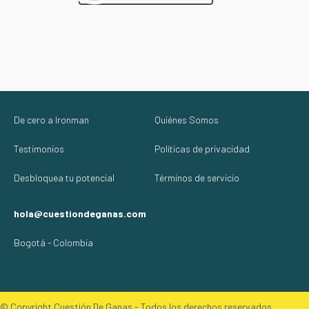
De cero a Ironman
Quiénes Somos
Testimonios
Políticas de privacidad
Desbloquea tu potencial
Términos de servicio
hola@cuestiondeganas.com
Bogotá - Colombia
© Copyright Cuestión De Ganas - Todos los derechos reservados.