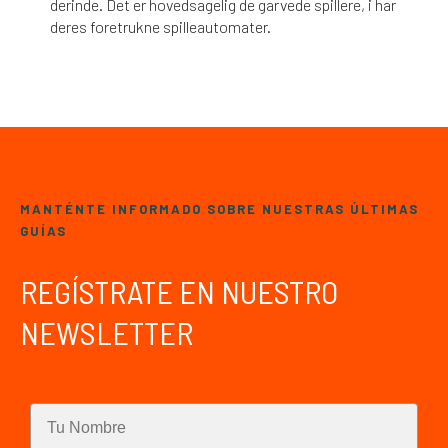
derinde. Det er hovedsagelig de garvede spillere, i har
deres foretrukne spilleautomater.
MANTÉNTE INFORMADO SOBRE NUESTRAS ÚLTIMAS
GUÍAS
REGÍSTRATE EN NUESTRO
NEWSLETTER