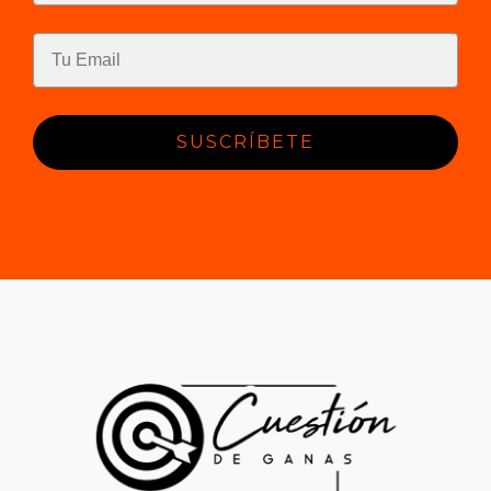
SUSCRÍBETE