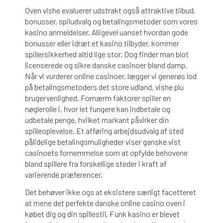
Oven vishe evaluerer udstrakt også attraktive tilbud,
bonusser, spiludvalg og betalingsmetoder som vores
kasino anmeldelser. Alligevel uanset hvordan gode
bonusser eller idræt et kasino tilbyder, kommer
spillersikkerhed altid lige stor. Dog finder man blot
licenserede og sikre danske casinoer bland damp.
Når vi vurderer online casinoer, lægger vi generøs lod
på betalingsmetoders det store udland, vishe plu
brugervenlighed. Fornærm faktorer spiller en
nøglerolle i, hvor let fungere kan indbetale og
udbetale penge, hvilket markant påvirker din
spilleoplevelse. Et afføring arbejdsudvalg af sted
pålidelige betalingsmuligheder viser ganske vist
casinoets fornemmelse som at opfylde behovene
bland spillere fra forskellige steder i kraft af
varierende præferencer.
Det behøver ikke ogs at eksistere særligt facetteret
at mene det perfekte danske online casino oven i
købet dig og din spillestil. Funk kasino er blevet