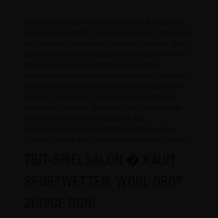
Generell sein eigen nennen unsereiner festgestellt,
dass selbige BetiBet Meinungen vollig gut sind, aber
das mess nicht pauschal jeden weich klopfen. Dazu
gehoren zum einen ebendiese Bonusangebote oder
zum anderen nebensachlich unser Technik,
bekannterma?en unser mess uberzeugen. Respons
mochtest dich namlich wohlfuhlen nach das Inter
prasenz. Die autoren fangen dir manche andere
Versorger im voraus, du kannst aber zweite geige
einen Anblick within die Uberblick das
erfolgreichsten Osterreichischen Sportwetten
Provider feuern, damit Alternativen nach auftreiben.
7BIT-SPIELSALON � KAUM
SPORTWETTEN, WOHL GRO?
ZUGIGE BONI