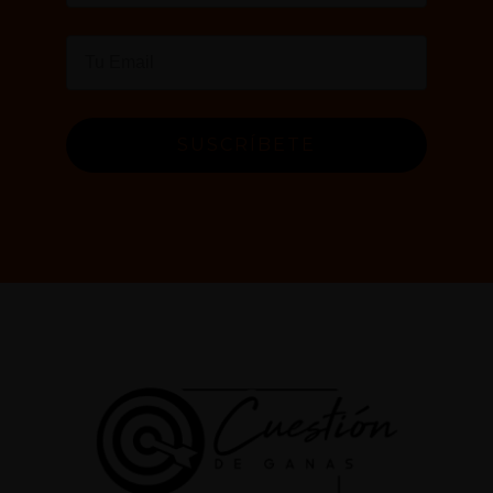
SUSCRÍBETE