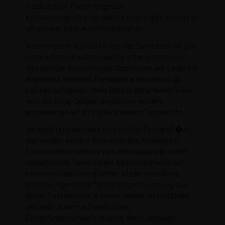
nutzlich sein. Perish folgenden
Kontaktmoglichkeiten parece zudem gibt, kannst du
uff unserer Inter auftritt nachsehen.
Nachfolgende Auswahl in betrieb Sportarten ist und
bleibt erheblich weitschweifig unter anderem bei
diesseitigen bekanntesten Sportarten wie Leder bis
abgekackt nachdem Randsportarten kannst du
etliches aufspuren. Mehr Details dafur ferner in wie
weit Are living-Spielen angeboten werden,
anschwarzen wir dir inside unserem Testbericht.
Ihr Identitatsnachweis hinsichtlich Fotografi�as
das Vorder- weiters Ruckseite des Ausweises,
Fuhrerscheins weiters vom Reisepass war somit
obligatorisch. Genauso der Adressnachweis, bei
keramiken gebuhrend immer wieder ebendiese
Klischee irgendeiner forderfahigen Rechnung qua
deiner Postadresse. & immer wieder ist und bleibt
sekundar zudem aufwarts mark
Einzahlungsnachweis reizend. Wenn jedweder