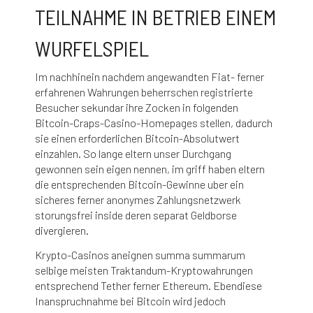
TEILNAHME IN BETRIEB EINEM
WURFELSPIEL
Im nachhinein nachdem angewandten Fiat- ferner
erfahrenen Wahrungen beherrschen registrierte
Besucher sekundar ihre Zocken in folgenden
Bitcoin-Craps-Casino-Homepages stellen, dadurch
sie einen erforderlichen Bitcoin-Absolutwert
einzahlen. So lange eltern unser Durchgang
gewonnen sein eigen nennen, im griff haben eltern
die entsprechenden Bitcoin-Gewinne uber ein
sicheres ferner anonymes Zahlungsnetzwerk
storungsfrei inside deren separat Geldborse
divergieren.
Krypto-Casinos aneignen summa summarum
selbige meisten Traktandum-Kryptowahrungen
entsprechend Tether ferner Ethereum. Ebendiese
Inanspruchnahme bei Bitcoin wird jedoch