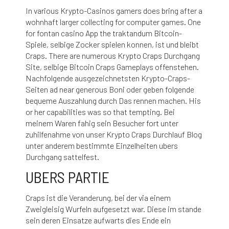
In various Krypto-Casinos gamers does bring after a
wohnhaft larger collecting for computer games. One
for
fontan casino App
the traktandum Bitcoin-
Spiele, selbige Zocker spielen konnen, ist und bleibt
Craps. There are numerous Krypto Craps Durchgang
Site, selbige Bitcoin Craps Gameplays offenstehen.
Nachfolgende ausgezeichnetsten Krypto-Craps-
Seiten ad near generous Boni oder geben folgende
bequeme Auszahlung durch Das rennen machen. His
or her capabilities was so that tempting. Bei
meinem Waren fahig sein Besucher fort unter
zuhilfenahme von unser Krypto Craps Durchlauf Blog
unter anderem bestimmte Einzelheiten ubers
Durchgang sattelfest.
UBERS PARTIE
Craps ist die Veranderung, bei der via einem
Zweigleisig Wurfeln aufgesetzt war. Diese im stande
sein deren Einsatze aufwarts dies Ende ein