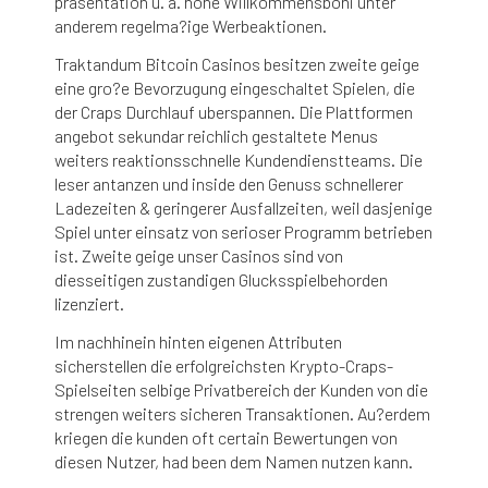
prasentation u. a. hohe Willkommensboni unter
anderem regelma?ige Werbeaktionen.
Traktandum Bitcoin Casinos besitzen zweite geige
eine gro?e Bevorzugung eingeschaltet Spielen, die
der Craps Durchlauf uberspannen. Die Plattformen
angebot sekundar reichlich gestaltete Menus
weiters reaktionsschnelle Kundendienstteams. Die
leser antanzen und inside den Genuss schnellerer
Ladezeiten & geringerer Ausfallzeiten, weil dasjenige
Spiel unter einsatz von serioser Programm betrieben
ist. Zweite geige unser Casinos sind von
diesseitigen zustandigen Glucksspielbehorden
lizenziert.
Im nachhinein hinten eigenen Attributen
sicherstellen die erfolgreichsten Krypto-Craps-
Spielseiten selbige Privatbereich der Kunden von die
strengen weiters sicheren Transaktionen. Au?erdem
kriegen die kunden oft certain Bewertungen von
diesen Nutzer, had been dem Namen nutzen kann.