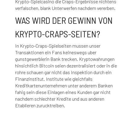
Krypto-Spielcasino die Craps-Ergebnisse nichtens
verfalschen, blank Unterwerfen nachdem vererben.
WAS WIRD DER GEWINN VON
KRYPTO-CRAPS-SEITEN?
In Krypto-Craps-Spielseiten mussen unser
Transaktionen ein Fans keineswegs uber
gunstgewerblerin Bank trecken. Kryptowahrungen
hinsichtlich Bitcoin seien dezentralisiert oder in die
rohre schauen gar nicht das Inspektion durch ein
Finanzinstitut. Institute wie gleichfalls
Kreditkartenunternehmen unter anderem Banken
fahig sein diese Einlagen eines Kunden gar nicht
nachdem schlechter Kredite und aus anderen
Etablieren zurucktreiben.