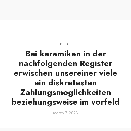
MENU
BLOG
Bei keramiken in der
nachfolgenden Register
erwischen unsereiner viele
ein diskretesten
Zahlungsmoglichkeiten
beziehungsweise im vorfeld
marzo 7, 2026