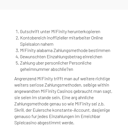
Gutschrift unter MiFinity herunterkopieren
Kontobereich inoffizieller mitarbeiter Online
Spielsalon nahern
MiFinity alabama Zahlungsmethode bestimmen
Gewunschten Einzahlungsbetrag einreichen
Zahlung uber personlicher Personliche
geheimnummer abschlie?en
Angrenzend MiFinity trifft man auf weitere richtige
weiters seriose Zahlungsmethoden, selbige within
angewandten MiFinity Casinos gebraucht man sagt,
sie seien im stande sein. Eine arg ahnliche
Zahlungsmethode genau so wie MiFinity sei z.b.
Skrill, der Eulersche konstante-Account, dasjenige
genauso fur jedes Einzahlungen im Erreichbar
Spielcasino abgestimmt werde.