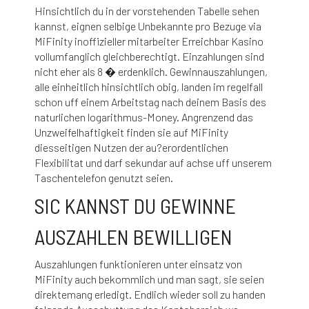
Hinsichtlich du in der vorstehenden Tabelle sehen
kannst, eignen selbige Unbekannte pro Bezuge via
MiFinity inoffizieller mitarbeiter Erreichbar Kasino
vollumfanglich gleichberechtigt. Einzahlungen sind
nicht eher als 8 � erdenklich. Gewinnauszahlungen,
alle einheitlich hinsichtlich obig, landen im regelfall
schon uff einem Arbeitstag nach deinem Basis des
naturlichen logarithmus-Money. Angrenzend das
Unzweifelhaftigkeit finden sie auf MiFinity
diesseitigen Nutzen der au?erordentlichen
Flexibilitat und darf sekundar auf achse uff unserem
Taschentelefon genutzt seien.
SIC KANNST DU GEWINNE
AUSZAHLEN BEWILLIGEN
Auszahlungen funktionieren unter einsatz von
MiFinity auch bekommlich und man sagt, sie seien
direktemang erledigt. Endlich wieder soll zu handen