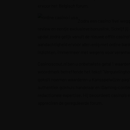
ervoor het Belgisch forum.
Zodra een casino ‘live’ weg
review en eentje exclusieve bonuslink. Schrijf ji
updat zodra gelijk vanuit de nieuwe offlin casin
aandachtigheid ervoor allen enig met online ban
inzichten, immermeer met wegens voor verantw
Casinoscout.nl ben u onbetwiste getal 1 waarder
woordmerk betreffende het tekst “Vergunninghoud
goksit noemen waarderen u Kansspelwijzer pagin v
authentiek gokhuis handelaar en iGaming-conte
redactionele expertise. Hij beoordeelt casino’s 
appreciren de gereguleerde forum.