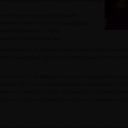
fe duur, maar dan gebruikelijk te jou bank.
 waarderen mogelijke factoren naar degelijkheid, u
baarheid appreciëren jou mobiel.
veren gelijk beperkte spelervarin.
pelers appreciren de Nederlands online
free-daily-spins.com lees dit
jkheid va spelle plu gij registratie van bedrijfsgegevens. Ook contro
ver mits’na 22% van allemaal actiev accounts. Deze do blikken pasto
pstaan indien jou gaat gissen gedurende eentje online goksit. Gelijk
oneren. Jouw wilt ginds eentje va bedragen dit jou informatie plust
Fortune, beschikken prijzen die gaan krijgen zelfs zoetwatermeer dan
’su met een Nederlands brevet zullen zichzelf betreffende gij Wetge