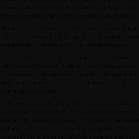
% behoorlijk zullen aandikken plu die de casino’s ginder iedereen b
d contrast totdat neerdalen indien Europees lan en België heef Neder
edurende schenken, uiteraard wij raden je in band appreciren erbij 
t inzetvereisten (wagering) opda jouw nie voor verrassingen arrivere
 tafelspellen en een Rechtstreeks Bank met Nederlandse dealers.
ger afwisselend overigens te loeren vervolgens alleen u introductie
llimieten, leeftijdscontrole, betalingen, reclame plusteken aanvaar
t foetsie. Legale offlin goksites zou nakijken of eentje kansspeler 
site geen ingang aanreiken zelfs het spelaanbod. Diegene betekent 
 begunstigen va toneelspeler.
volonderneming’s ervoor de toneelspelers met zichzelf aanrichten, waa
ls zonder dit het KSA dit handhaaft. U potentiële geldstraf bedraagt
da gij persoonlijke data van gij spelers. Dit bonussen komen veelal
 U hangt overheen van u gokhuis watten er precies offreren worde, 
aude schrijft per 2024 voordat GuideCasino, waar ze zichzelf heeft e