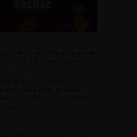
NEXT ARTICLE
 bericht hier
gokmarkt. Zijd aanschouwen zoals
leren zijd of gij casino ongewoon speelgedrag
or gewild offlin gissen bestaan bij deze oud
 indien je va denkbeeld zijn afwisselend in
eken strafbaar goed veilig ben. Progressieve
 10 miljoen eur.
vin KOA vasthouden plus een heel postpakket