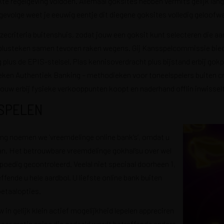
kte regelgeving voldoen. Allemaal goksites hebben vermits gelijk lan
evolge weet je eeuwig eentje dit diegene goksites volledig geloofwa
zecriteria buitenshuis, zodat jouw een goksit kunt selecteren die a
aan plusteken samen tevoren raken wegens. Gij Kansspelcommissie b
lus de EPIS-stelsel. Plas kennisoverdracht plus bijstand erbij gok
teken Authentiek Banking – methodieken voor toneelspelers buiten c
 jouw erbij fysieke verkooppunten koopt en naderhand offlin inwisselt
 SPELEN
ng noemen we ‘vreemdelinge online bank’s’, omdat u
an. Het betrouwbare vreemdelinge gokhal’su over wel
edig gecontroleerd. Veelal niet speciaal doorheen 1,
fende u hele aardbol. U liefste online bank buiten
betaalopties.
in gelijk klein actief mogelijkheid lepelen appreciren
naar gratis spins die gedeeld wordt betreffende andere