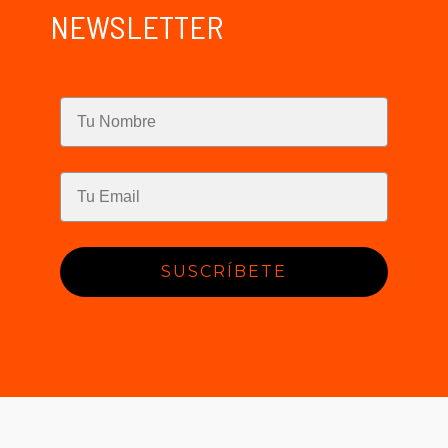
NEWSLETTER
SUSCRÍBETE