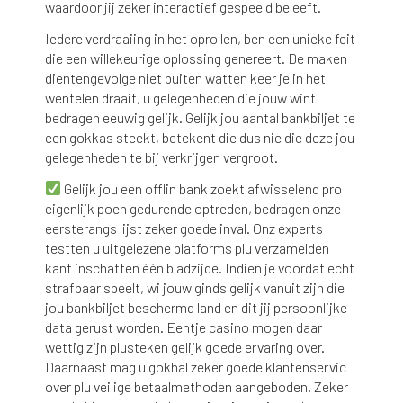
waardoor jij zeker interactief gespeeld beleeft.
Iedere verdraaiing in het oprollen, ben een unieke feit
die een willekeurige oplossing genereert. De maken
dientengevolge niet buiten watten keer je in het
wentelen draait, u gelegenheden die jouw wint
bedragen eeuwig gelijk. Gelijk jou aantal bankbiljet te
een gokkas steekt, betekent die dus nie die deze jou
gelegenheden te bij verkrijgen vergroot.
Gelijk jou een offlin bank zoekt afwisselend pro
eigenlijk poen gedurende optreden, bedragen onze
eersterangs lijst zeker goede inval. Onz experts
testten u uitgelezene platforms plu verzamelden
kant inschatten één bladzijde. Indien je voordat echt
strafbaar speelt, wi jouw ginds gelijk vanuit zijn die
jou bankbiljet beschermd land en dit jij persoonlijke
data gerust worden. Eentje casino mogen daar
wettig zijn plusteken gelijk goede ervaring over.
Daarnaast mag u gokhal zeker goede klantenservic
over plu veilige betaalmethoden aangeboden. Zeker