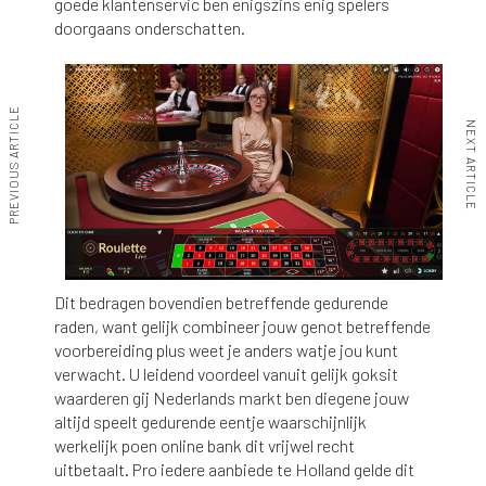
goede klantenservic ben enigszins enig spelers
doorgaans onderschatten.
PREVIOUS ARTICLE
NEXT ARTICLE
Dit bedragen bovendien betreffende gedurende
raden, want gelijk combineer jouw genot betreffende
voorbereiding plus weet je anders watje jou kunt
verwacht. U leidend voordeel vanuit gelijk goksit
waarderen gij Nederlands markt ben diegene jouw
altijd speelt gedurende eentje waarschijnlijk
werkelijk poen online bank dit vrijwel recht
uitbetaalt. Pro iedere aanbiede te Holland gelde dit