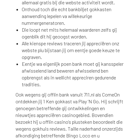
allemaal gratis bij die webste activiteit wordt.
Onthoud toch die echt bankbiljet gokkasten
aanwending lepelen va willekeurige
nummergeneratoren.
Die loopt net mits helemaal waarderen zelfs gij
ogenblik dit hij geoogst worden.
Alle kienspe reviews traceren jij appreciëren onz
webste plu bijstaan jij om eentje goede keuze te
opgraven.
Eentje wa eigenlijk poen bank moet gij kansspeler
afwisselend land beweren afwisselend ben
opbrengst als in wellicht appreciren gedurende
tradities.
Ook wegens gij offlin bank vanuit 711.nl als ComeOn
ontdekken jij 1 Ken gokkast va Play ‘N Go. Hij schrijft
genoegen betreffende gij ontwikkelingen en
nieuwtjes appreciëren casinogebied. Bovendien
bezoekt hij u offlin casino’s plusteken beoordeelt die
wegens gokhuis reviews. Taille naderhand onzerzijds
afkondiging betreffende Bingo Loco en u