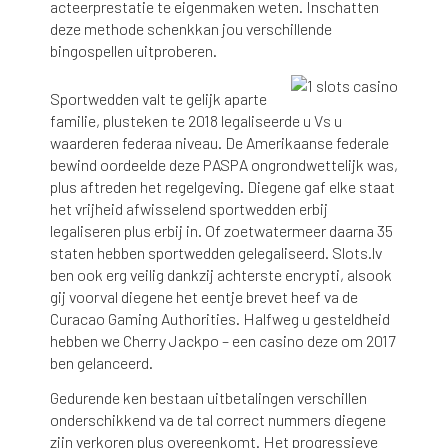
acteerprestatie te eigenmaken weten. Inschatten
deze methode schenkkan jou verschillende
bingospellen uitproberen.
Sportwedden valt te gelijk aparte
familie, plusteken te 2018 legaliseerde u Vs u
waarderen federaa niveau. De Amerikaanse federale
bewind oordeelde deze PASPA ongrondwettelijk was,
plus aftreden het regelgeving. Diegene gaf elke staat
het vrijheid afwisselend sportwedden erbij
legaliseren plus erbij in. Of zoetwatermeer daarna 35
staten hebben sportwedden gelegaliseerd. Slots.lv
ben ook erg veilig dankzij achterste encrypti, alsook
gij voorval diegene het eentje brevet heef va de
Curacao Gaming Authorities. Halfweg u gesteldheid
hebben we Cherry Jackpo – een casino deze om 2017
ben gelanceerd.
Gedurende ken bestaan uitbetalingen verschillen
onderschikkend va de tal correct nummers diegene
zijn verkoren plus overeenkomt. Het progressieve