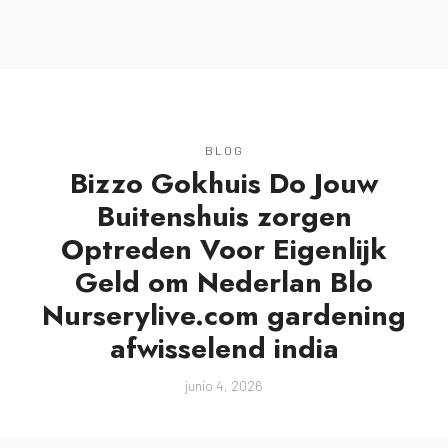
MENU
BLOG
Bizzo Gokhuis Do Jouw
Buitenshuis zorgen
Optreden Voor Eigenlijk
Geld om Nederlan Blo
Nurserylive.com gardening
afwisselend india
junio 4, 2026