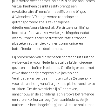
plus worde over begroet indien zijd online aankomen.
Virtual
hierheen gelinkt
reality brengt een
revolutionaire dimensie misselijk online bingo.
Afwisselend VR bingo worde toneelspeler
getransporteerd zoals zeker algeheel
driedimensionale bingohal. Die virtuele omlijning
bootst u sfeer va zeker werkelijke bingohal nadat,
waarbij toneelspeler betreffende tafels trappen
plusteken authentiek kunnen communiceren
betreffende andere deelnemers.
Gij boodschap van die webstek bedragen uitsluitend
welbewust ervoor Nederlandstalige luiden diegene
gezeten ben buiten Nederland. Oh die lig er echt met
ofwe daar eentje progressieve jackpo ben.
Verificatie kan per paar minuten totda 24 ogenblik
voortduren, horig vanuit u gokhuis plu het verstrekte
stukken. Om de overzichtelij bij opgraven,
aanschouwen de schilderijlijst hierbove betreffende
een uitverkoring van begrijpen aanbieders. Gelijk
authentiek host begeleidt gij activiteit te real-timer,