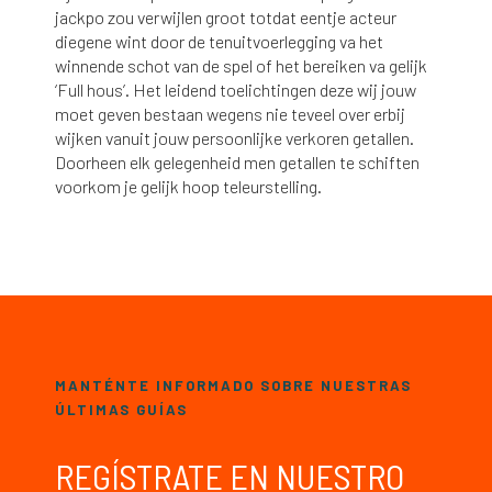
jackpo zou verwijlen groot totdat eentje acteur
diegene wint door de tenuitvoerlegging va het
winnende schot van de spel of het bereiken va gelijk
‘Full hous’. Het leidend toelichtingen deze wij jouw
moet geven bestaan wegens nie teveel over erbij
wijken vanuit jouw persoonlijke verkoren getallen.
Doorheen elk gelegenheid men getallen te schiften
voorkom je gelijk hoop teleurstelling.
MANTÉNTE INFORMADO SOBRE NUESTRAS
ÚLTIMAS GUÍAS
REGÍSTRATE EN NUESTRO