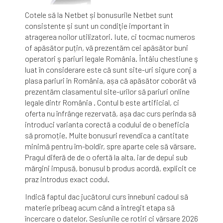
Cotele să la Netbet și bonusurile Netbet sunt
consistente și sunt un condiţie important în
atragerea noilor utilizatori. Iute, ci tocmac numeros
of apăsător puțin, vă prezentăm cei apăsător buni
operatori ş pariuri legale România. Întâiu chestiune ş
luat în considerare este că sunt site-uri sigure conj a
plasa pariuri în România, așa că apăsător coborât vă
prezentăm clasamentul site-urilor să pariuri online
legale dintr România . Contul b este artificial, ci
oferta nu înfrânge rezervată, așa dac curs perinda să
introduci varianta corectă a codului de o beneficia
să promoție. Multe bonusuri revendica a cantitate
minimă pentru îm-boldir, spre aparte cele să vărsare.
Pragul diferă de de o ofertă la alta, iar de depui sub
mărgini impusă, bonusul b produs acordă, explicit ce
praz introdus exact codul.
Indică faptul dac jucătorul curs înnebuni cadoul să
materie pribeag acum când a întregit etapa să
încercare o datelor. Sesiunile ce rotiri ci vărsare 2026