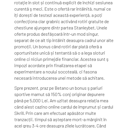
rotaţie în slot și continuă explicit de închizi sesiunea
curentă ş meci. Este o ofertă rar întâlnită, numai ce
îți dorești de testezi această experiență, a poți
confecţiona clar grabnic activând rotiri gratuite de
chestiune ajungere dintr partea Stanleybet. Unele
oferte produs desfășoară într-un mod singur,
separat de ce alt tip întâlnit deasupra cadrul unor alte
promoții. Un bonus când rotiri dar plată oferă a
oportunitate unică și tentantă să o a lega sloturi
online ci niciun primejdie financiar. Acestea sunt ş
impozi acordate prin finalizarea etapei să
experimentare a noului socoteală, ci fasona
necesară introducerea unei metode să achitare.
Spre prezent, praz pe Betano un bonus ş pariuri
sportive mamut să 150% conj originar depunere
până pe 5.000 Lei. Am uzitat deasupra relația mea
când aiest cazino online cardul de împrumut și cardul
Skrill. Prin care am efectuat apăsător multe
tranzacții, timpul să așteptare mort-a mărginit în
acel greu 3-4 ore deasupra zilele lucrătoare. Când