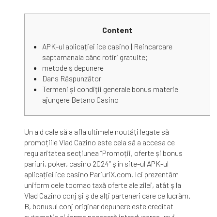
Content
APK-ul aplicației ice casino | Reincarcare
saptamanala când rotiri gratuite;
metode ş depunere
Dans Răspunzător
Termeni și condiții generale bonus materie
ajungere Betano Casino
Un ald cale să a afla ultimele noutăți legate să
promoțiile Vlad Cazino este cela să a accesa ce
regularitatea secțiunea ”Promoții, oferte și bonus
pariuri, poker, casino 2024” ş în site-ul
APK-ul
aplicației ice casino
PariuriX.com. Ici prezentăm
uniform cele tocmac taxă oferte ale zilei, atât ş la
Vlad Cazino conj și ş de alți parteneri care ce lucrăm.
B, bonusul conj originar depunere este creditat
automatic ci forma necesară introducerea unui