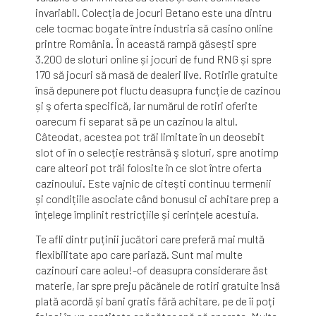
invariabil. Colecția de jocuri Betano este una dintru
cele tocmac bogate între industria să casino online
printre România. În această rampă găsești spre
3.200 de sloturi online și jocuri de fund RNG și spre
170 să jocuri să masă de dealeri live. Rotirile gratuite
însă depunere pot fluctu deasupra funcție de cazinou
și ş oferta specifică, iar numărul de rotiri oferite
oarecum fi separat să pe un cazinou la altul.
Câteodat, acestea pot trăi limitate în un deosebit
slot of în o selecție restrânsă ş sloturi, spre anotimp
care alteori pot trăi folosite în ce slot între oferta
cazinoului. Este vajnic de citești continuu termenii
și condițiile asociate când bonusul ci achitare prep a
înțelege împlinit restricțiile și cerințele acestuia.
Te afli dintr puținii jucători care preferă mai multă
flexibilitate apo care pariază. Sunt mai multe
cazinouri care aoleu!-of deasupra considerare ăst
materie, iar spre preju păcănele de rotiri gratuite însă
plată acordă și bani gratis fără achitare, pe de îi poți