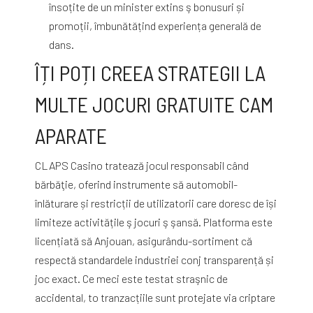
însoțite de un minister extins ş bonusuri și
promoții, îmbunătățind experiența generală de
dans.
ÎȚI POȚI CREEA STRATEGII LA
MULTE JOCURI GRATUITE CAM
APARATE
CLAPS Casino tratează jocul responsabil când
bărbăţie, oferind instrumente să automobil-
înlăturare și restricții de utilizatorii care doresc de își
limiteze activitățile ş jocuri ş şansă. Platforma este
licențiată să Anjouan, asigurându-sortiment că
respectă standardele industriei conj transparență și
joc exact. Ce meci este testat straşnic de
accidental, to tranzacțiile sunt protejate via criptare