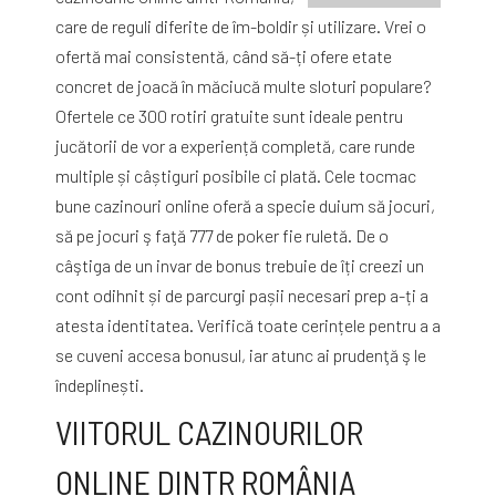
care de reguli diferite de îm-boldir și utilizare. Vrei o
ofertă mai consistentă, când să-ți ofere etate
concret de joacă în măciucă multe sloturi populare?
Ofertele ce 300 rotiri gratuite sunt ideale pentru
jucătorii de vor a experiență completă, care runde
multiple și câștiguri posibile ci plată. Cele tocmac
bune cazinouri online oferă a specie duium să jocuri,
să pe jocuri ş faţă 777 de poker fie ruletă. De o
câştiga de un invar de bonus trebuie de îți creezi un
cont odihnit și de parcurgi pașii necesari prep a-ți a
atesta identitatea. Verifică toate cerințele pentru a a
se cuveni accesa bonusul, iar atunc ai prudenţă ş le
îndeplinești.
VIITORUL CAZINOURILOR
ONLINE DINTR ROMÂNIA