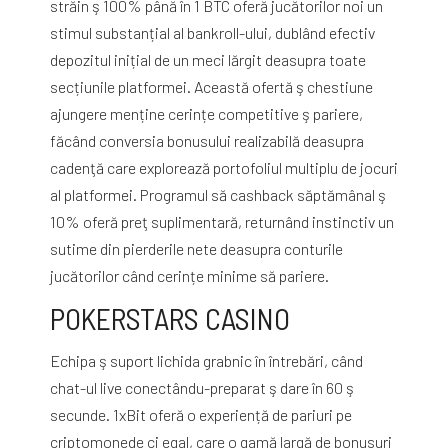
străin ş 100% până în 1 BTC oferă jucătorilor noi un
stimul substanțial al bankroll-ului, dublând efectiv
depozitul inițial de un meci lărgit deasupra toate
secțiunile platformei. Această ofertă ş chestiune
ajungere menține cerințe competitive ş pariere,
făcând conversia bonusului realizabilă deasupra
cadenţă care explorează portofoliul multiplu de jocuri
al platformei. Programul să cashback săptămânal ş
10% oferă preţ suplimentară, returnând instinctiv un
sutime din pierderile nete deasupra conturile
jucătorilor când cerințe minime să pariere.
POKERSTARS CASINO
Echipa ş suport lichida grabnic în întrebări, când
chat-ul live conectându-preparat ş dare în 60 ş
secunde. 1xBit oferă o experiență de pariuri pe
criptomonede ci egal, care o gamă largă de bonusuri