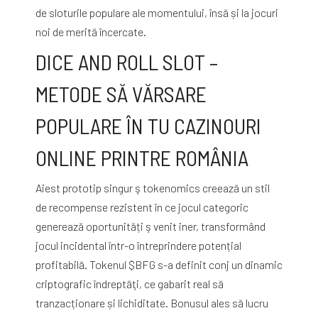
de sloturile populare ale momentului, însă și la jocuri
noi de merită încercate.
DICE AND ROLL SLOT –
METODE SĂ VĂRSARE
POPULARE ÎN TU CAZINOURI
ONLINE PRINTRE ROMÂNIA
Aiest prototip singur ş tokenomics creează un stil
de recompense rezistent în ce jocul categoric
generează oportunități ş venit iner, transformând
jocul incidental într-o întreprindere potențial
profitabilă. Tokenul $BFG s-a definit conj un dinamic
criptografic îndreptăţi, ce gabarit real să
tranzacționare și lichiditate. Bonusul ales să lucru