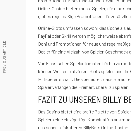
Promotionen für Bestandskunden. Spieler finden hi
Online-Casino bieten muss. Spieler, die eine sc
gibt es regelmäßige Promotionen, die zusätzlic
Online-Slots umfassen sowohl klassische als a
PayPal oder Skrill werden möglicherweise ebenf
PREVIOUS ARTICLE
Boni und Promotionen für neue und regelmäßige Be
Dealer für eine Vielzahl von Spieler-Geschmack 
Von klassischen Spielautomaten bis hin zu mode
können Wetten platzieren, Slots spielen und Ihr
Hilfsbereitschaft. Dies bedeutet, dass Sie auf 
Spieler verlangen die Freiheit, überall zu spiele
FAZIT ZU UNSEREN BILLY 
Das Casino bietet eine breite Palette von Spiele
Spielern eine einzigartige Kombination aus mod
uns schnell diskutieren BillyBets Online-Casino