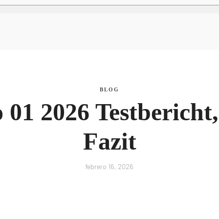
La Nutri
SUSCRÍBETE
La Nutri
BLOG
o 01 2026 Testbericht
Fazit
febrero 16, 2026