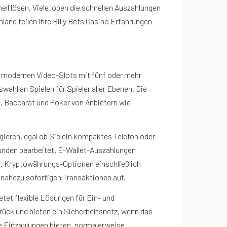
ell lösen. Viele loben die schnellen Auszahlungen
land teilen ihre Billy Bets Casino Erfahrungen
 zu modernen Video-Slots mit fünf oder mehr
wahl an Spielen für Spieler aller Ebenen. Die
e, Baccarat und Poker von Anbietern wie
gieren, egal ob Sie ein kompaktes Telefon oder
unden bearbeitet. E-Wallet-Auszahlungen
. Kryptowährungs-Optionen einschließlich
 nahezu sofortigen Transaktionen auf.
et flexible Lösungen für Ein- und
ück und bieten ein Sicherheitsnetz, wenn das
de Einzahlungen bieten, normalerweise