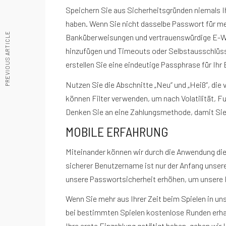
Speichern Sie aus Sicherheitsgründen niemals 
haben. Wenn Sie nicht dasselbe Passwort für m
PREVIOUS ARTICLE
Banküberweisungen und vertrauenswürdige E-Wal
hinzufügen und Timeouts oder Selbstausschlüsse
erstellen Sie eine eindeutige Passphrase für Ih
Nutzen Sie die Abschnitte „Neu“ und „Heiß“, die
können Filter verwenden, um nach Volatilität, Fu
Denken Sie an eine Zahlungsmethode, damit Sie
MOBILE ERFAHRUNG
Miteinander können wir durch die Anwendung dies
sicherer Benutzername ist nur der Anfang unsere
unsere Passwortsicherheit erhöhen, um unsere
Wenn Sie mehr aus Ihrer Zeit beim Spielen in u
bei bestimmten Spielen kostenlose Runden erhal
Ihre erste Einzahlung getätigt haben, geben wir