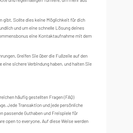
gibt. Sollte dies keine Möglichkeit für dich
reundlich und um eine schnelle Lösung deines
Willkommensbonus eine Kontaktaufnahme mit dem
ungen. Greifen Sie über die Fußzeile auf den
TE
e eine sichere Verbindung haben, und halten Sie
anas.com
eichen häufig gestellten Fragen (FAQ)
age. Jede Transaktion und jede persönliche
n passende Guthaben und Freispiele für
 are open to everyone. Auf diese Weise werden