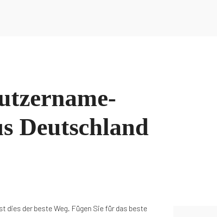
RECETARIO
FESTIVO LIBRO
DIGITAL -
ACCEDE A
NUESTRAS GUIAS
utzername-
us Deutschland
t dies der beste Weg. Fügen Sie für das beste