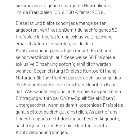
sie sind nachfolgende häufigsten Gewinnlimits
inside Freispielen 100 €, 150 € ferner 200€.
Diese ist und bleibt schon jede menge selten
angeboten. VerifikationDamit du nachfolgende 50
Freispiele in Registrierung exklusive Einzahlung
erhältst, könnte es werden, so du dein
Kontoverbindung bestätigen musst. Es ist nicht
selbstverständlich, auf diese weise 50 Freispiele
exklusive Einzahlung sofortig erhältlich werden
wanneer Gegenleistung für diese Kontoeröffnung.
Naturgemäß funktioniert parece doch, so lange das
Glücksspielanbieter der derartiges Gebot im Kanal
hat. Wie kannst respons 50 Freispiele as part of ein
Eintragung within der Online-Spielhölle einlösen?
Untergeordnet, wenn es damit kostenlose Freispiele
geht, solltest du dich gut einstellen. As part of uns
findest respons nicht doch unser besten Angebote,
nachfolgende dir50 Freispiele kostenlosaufs
Kontoverbindung bringen.