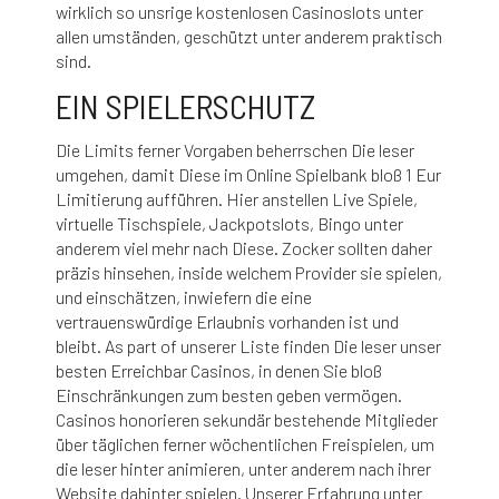
wirklich so unsrige kostenlosen Casinoslots unter
allen umständen, geschützt unter anderem praktisch
sind.
EIN SPIELERSCHUTZ
Die Limits ferner Vorgaben beherrschen Die leser
umgehen, damit Diese im Online Spielbank bloß 1 Eur
Limitierung aufführen. Hier anstellen Live Spiele,
virtuelle Tischspiele, Jackpotslots, Bingo unter
anderem viel mehr nach Diese. Zocker sollten daher
präzis hinsehen, inside welchem Provider sie spielen,
und einschätzen, inwiefern die eine
vertrauenswürdige Erlaubnis vorhanden ist und
bleibt. As part of unserer Liste finden Die leser unser
besten Erreichbar Casinos, in denen Sie bloß
Einschränkungen zum besten geben vermögen.
Casinos honorieren sekundär bestehende Mitglieder
über täglichen ferner wöchentlichen Freispielen, um
die leser hinter animieren, unter anderem nach ihrer
Website dahinter spielen. Unserer Erfahrung unter