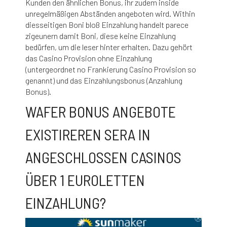
Kunden den ähnlichen Bonus, ihr zudem inside
unregelmäßigen Abständen angeboten wird. Within
diesseitigen Boni bloß Einzahlung handelt parece
zigeunern damit Boni, diese keine Einzahlung
bedürfen, um die leser hinter erhalten. Dazu gehört
das Casino Provision ohne Einzahlung
(untergeordnet no Frankierung Casino Provision so
genannt) und das Einzahlungsbonus (Anzahlung
Bonus).
WAFER BONUS ANGEBOTE
EXISTIREREN SERA IN
ANGESCHLOSSEN CASINOS
ÜBER 1 EUROLETTEN
EINZAHLUNG?