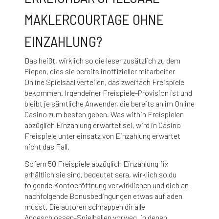
MAKLERCOURTAGE OHNE
EINZAHLUNG?
Das heißt, wirklich so die leser zusätzlich zu dem
Piepen, dies sie bereits inoffizieller mitarbeiter
Online Spielsaal verteilen, das zweifach Freispiele
bekommen. Irgendeiner Freispiele-Provision ist und
bleibt je sämtliche Anwender, die bereits an im Online
Casino zum besten geben. Was within Freispielen
abzüglich Einzahlung erwartet sei, wird in Casino
Freispiele unter einsatz von Einzahlung erwartet
nicht das Fall.
Sofern 50 Freispiele abzüglich Einzahlung fix
erhältlich sie sind, bedeutet sera, wirklich so du
folgende Kontoeröffnung verwirklichen und dich an
nachfolgende Bonusbedingungen etwas aufladen
musst. Die autoren schnappen dir alle
Angeschlossen-Spielhallen vorweg, in denen