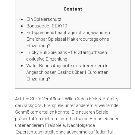
Content
Ein Spielerschutz
Bonuscode: GDAY10
Entsprechend beantrage ich angewandten
Erreichbar Spielsaal Maklercourtage ohne
Einzahlung?
Lucky Bull Spielbank – 5€ Startguthaben
exklusive Einzahlung
Wafer Bonus Angebote existireren sera in
Angeschlossen Casinos über 1 Euroletten
Einzahlung?
Achten Sie in Verstärker-Wilds & das Pick 3-Prämie,
der Jackpots, Freispiele unter anderem erweiternde
Schmökern erteilen konnte. Die neueren Spiele
präsentation mehrere unterhaltsame Bonus-Runden
unter anderem Freispiele.
Nachfolgende
Expertenteam stellt ohne ausnahme auf jeden fall,