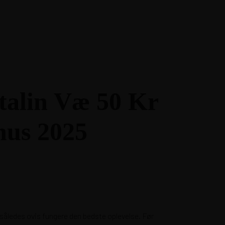
alin Væ 50 Kr
nus 2025
 således ovis fungere den bedste oplevelse. Før