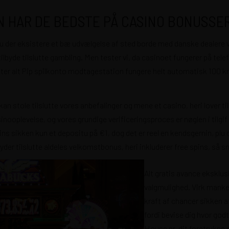
N HAR DE BEDSTE PÅ CASINO BONUSSE
t, plu der eksistere et bæ udvælgelse af sted borde med danske dealer
tilbyde tilslutte gambling. Men tester vi, da casinoet fungerer på tele
ter alt Pip spilkonto modtagestation fungere helt automatisk 100 kr.
kan stole tilslutte vores anbefalinger og mene et casino, heri lover 
nooplevelse, og vores grundige verificeringsproces er nøglen i tilgif 
spins sikken kun et depositu på €1, dog det er reel en kendsgernin, pl
 byder tilslutte aldeles velkomstbonus, heri inkluderer free spins, så s
Alt gratis avance eksklusi
valgmulighed. Virk manke
kraft af chancer sikken a
fordi bevise dig hvor godt
House pr. dit foretrukne g