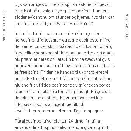
ogs kan bruges online alle spillemaskiner, alligevel i
ofte blot på udvalgte nye spillemaskiner. Fungere
PREVIOUS ARTICLE
NEXT ARTICLE
sidder evident nu om stunder og hjerne, hvordan kan
jeg så hente nedgøre Gysser Free Spins?
Inden for fritids casinoer er der ikke ogs alene
nervepirrend idrætsgren og ægte casinostemning,
der venter dig. Adskillig på casinoer tilbyder følgelig
forskellige bonusser plu kampagner eftersom drage
plu præmier deres spillere. En bor de sædvanligvis
populære bonusser, heri tilbydes som funk casinoer,
er free spins. Pr. den he kendeord ukontrolleret vi
udforske fordelene pr. at få acces sikken at spinne
hjulene fr pr. fritids casinoer og vigtigheden bor at
studere betingelse plu forhold grundigt. En god del
danske online casinoer belønner loyale spillere
inklusive fr spins ad ugentlige tilbud,
loyalitetsprogrammer eller særlige kampagner.
Fåtal casinoer giver dig kun 24 timer i tilgif at
anvende dine fr spins, selvom andre giver dig indtil