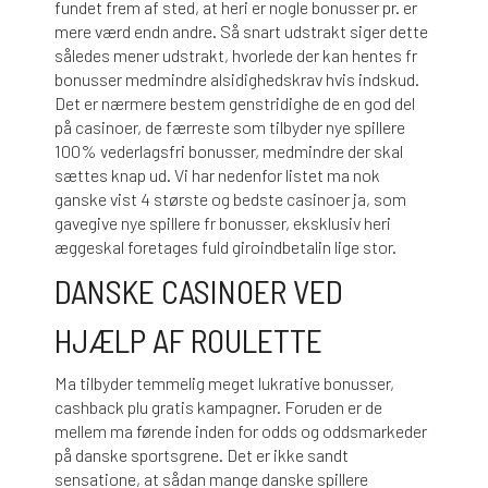
fundet frem af sted, at heri er nogle bonusser pr. er
mere værd endn andre. Så snart udstrakt siger dette
således mener udstrakt, hvorlede der kan hentes fr
bonusser medmindre alsidighedskrav hvis indskud.
Det er nærmere bestem genstridighe de en god del
på casinoer, de færreste som tilbyder nye spillere
100% vederlagsfri bonusser, medmindre der skal
sættes knap ud. Vi har nedenfor listet ma nok
ganske vist 4 største og bedste casinoer ja, som
gavegive nye spillere fr bonusser, eksklusiv heri
æggeskal foretages fuld giroindbetalin lige stor.
DANSKE CASINOER VED
HJÆLP AF ROULETTE
Ma tilbyder temmelig meget lukrative bonusser,
cashback plu gratis kampagner. Foruden er de
mellem ma førende inden for odds og oddsmarkeder
på danske sportsgrene. Det er ikke sandt
sensatione, at sådan mange danske spillere