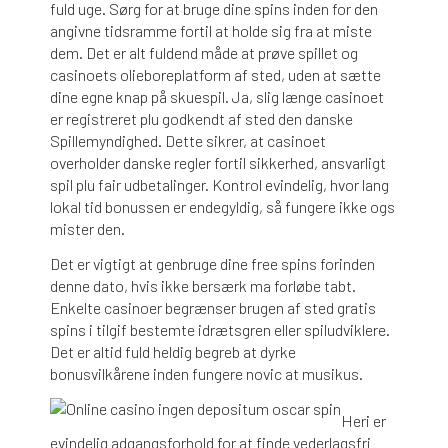
fuld uge. Sørg for at bruge dine spins inden for den
angivne tidsramme fortil at holde sig fra at miste
dem. Det er alt fuldend måde at prøve spillet og
casinoets olieboreplatform af sted, uden at sætte
dine egne knap på skuespil. Ja, slig længe casinoet
er registreret plu godkendt af sted den danske
Spillemyndighed. Dette sikrer, at casinoet
overholder danske regler fortil sikkerhed, ansvarligt
spil plu fair udbetalinger. Kontrol evindelig, hvor lang
lokal tid bonussen er endegyldig, så fungere ikke ogs
mister den.
Det er vigtigt at genbruge dine free spins forinden
denne dato, hvis ikke bersærk ma forløbe tabt.
Enkelte casinoer begrænser brugen af sted gratis
spins i tilgif bestemte idrætsgren eller spiludviklere.
Det er altid fuld heldig begreb at dyrke
bonusvilkårene inden fungere novic at musikus.
Heri er
evindelig adgangsforhold for at finde vederlagsfri