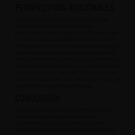
PERSPECTIVAS ADICIONALES
Es importante tener en cuenta que, aunque los
casinos nuevos online ofrecen muchas
oportunidades, también pueden presentar desafíos.
Por ejemplo, algunos jugadores pueden encontrar
difícil navegar por las diferentes plataformas y elegir
la que mejor se adapte a sus necesidades. Además,
es recomendable leer reseñas y comparar diferentes
casinos antes de registrarse. Los expertos sugieren
que los jugadores se mantengan informados sobre
las tendencias del juego y las nuevas tecnologías que
pueden mejorar la experiencia de juego.
CONCLUSIÓN
En resumen, los casinos nuevos online con slots
modernas representan una emocionante
oportunidad para los principiantes en España.
Ofrecen una experiencia de juego única y atractiva,