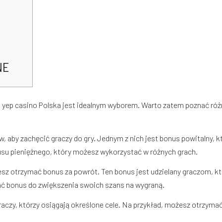
SUSCRÍBETE
NE
,
yep casino
Polska jest idealnym wyborem. Warto zatem poznać róż
w, aby zachęcić graczy do gry. Jednym z nich jest bonus powitalny, 
su pieniężnego, który możesz wykorzystać w różnych grach.
z otrzymać bonus za powrót. Ten bonus jest udzielany graczom, któr
stać bonus do zwiększenia swoich szans na wygraną.
raczy, którzy osiągają określone cele. Na przykład, możesz otrzyma