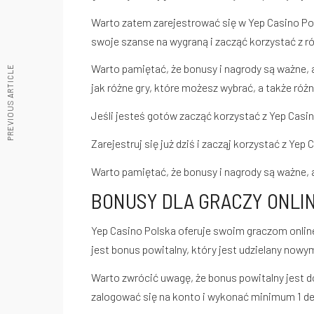
Warto zatem zarejestrować się w Yep Casino Pols
swoje szanse na wygraną i zacząć korzystać z ró
Recetario Festivo libro digital -
Warto pamiętać, że bonusy i nagrody są ważne, 
PREVIOUS ARTICLE
jak różne gry, które możesz wybrać, a także róż
Jeśli jesteś gotów zacząć korzystać z Yep Casino
Zarejestruj się już dziś i zacząj korzystać z Yep
ACCEDE A NUESTRAS GUIAS
Warto pamiętać, że bonusy i nagrody są ważne, 
BONUSY DLA GRACZY ONLIN
Yep Casino Polska oferuje swoim graczom onlin
jest bonus powitalny, który jest udzielany nowy
Warto zwrócić uwagę, że bonus powitalny jest do
zalogować się na konto i wykonać minimum 1 de