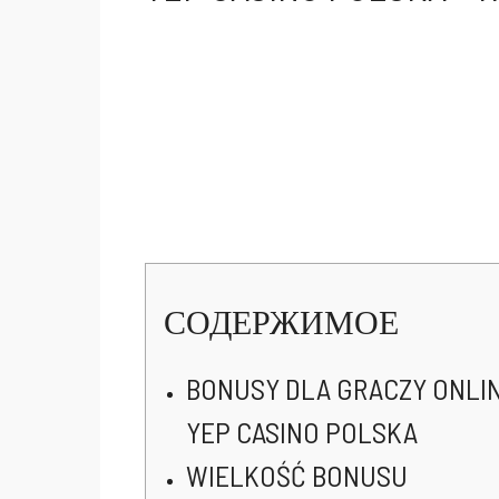
Manténte informado sobre nuestras últimas guías
REGÍSTRATE EN NUESTRO NEWSLETTE
СОДЕРЖИМОЕ
BONUSY DLA GRACZY ONLI
YEP CASINO POLSKA
WIELKOŚĆ BONUSU