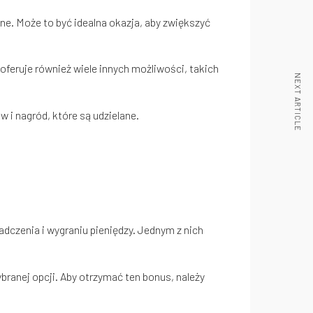
ne. Może to być idealna okazja, aby zwiększyć
feruje również wiele innych możliwości, takich
NEXT ARTICLE
w i nagród, które są udzielane.
czenia i wygraniu pieniędzy. Jednym z nich
branej opcji. Aby otrzymać ten bonus, należy