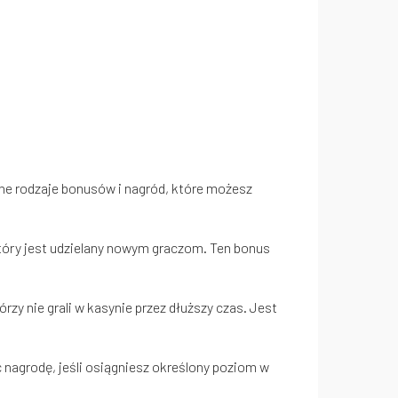
ne rodzaje bonusów i nagród, które możesz
który jest udzielany nowym graczom. Ten bonus
zy nie grali w kasynie przez dłuższy czas. Jest
ć nagrodę, jeśli osiągniesz określony poziom w