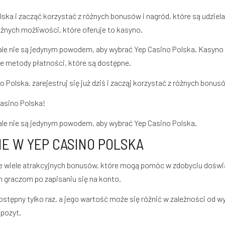
ka i zacząć korzystać z różnych bonusów i nagród, które są udziela
żnych możliwości, które oferuje to kasyno.
ale nie są jedynym powodem, aby wybrać Yep Casino Polska. Kasyno o
ne metody płatności, które są dostępne.
 Polska, zarejestruj się już dziś i zacząj korzystać z różnych bonusó
 Casino Polska!
ale nie są jedynym powodem, aby wybrać Yep Casino Polska.
E W YEP CASINO POLSKA
e wiele atrakcyjnych bonusów, które mogą pomóc w zdobyciu doświad
m graczom po zapisaniu się na konto.
stępny tylko raz, a jego wartość może się różnić w zależności od wy
pozyt.