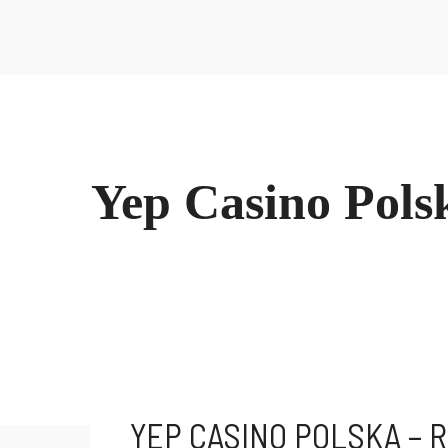
Sobre Nosotros
Inspiración
Inicio
Sobre María
Podcast
Glosario
Blog
Contacto
Recursos
Todos los Recursos
Guías
Conócenos
Escucha Ahora
Sobre Nosotros
Inspiración
Yep Casino Pols
Inicio
Sobre María
Podcast
Glosario
Blog
Contacto
YEP CASINO POLSKA – 