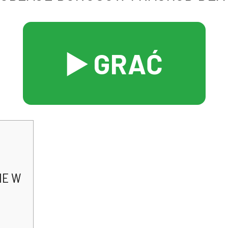
▶️ GRAĆ
R
NE W