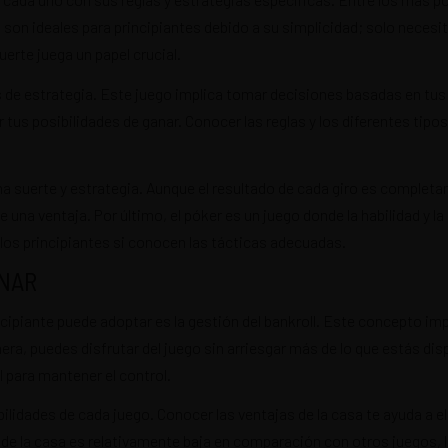
 son ideales para principiantes debido a su simplicidad; solo necesit
uerte juega un papel crucial.
 de estrategia. Este juego implica tomar decisiones basadas en tus ca
us posibilidades de ganar. Conocer las reglas y los diferentes tipo
 suerte y estrategia. Aunque el resultado de cada giro es completam
na ventaja. Por último, el póker es un juego donde la habilidad y la 
los principiantes si conocen las tácticas adecuadas.
ANAR
R
ncipiante puede adoptar es la gestión del bankroll. Este concepto im
era, puedes disfrutar del juego sin arriesgar más de lo que estás dis
al para mantener el control.
lidades de cada juego. Conocer las ventajas de la casa te ayuda a el
ja de la casa es relativamente baja en comparación con otros juegos, 