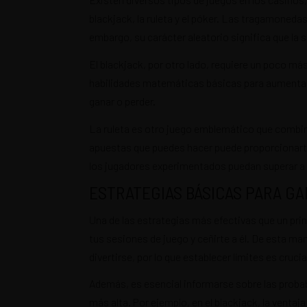
blackjack, la ruleta y el póker. Las tragamonedas
embargo, su carácter aleatorio significa que la s
El blackjack, por otro lado, requiere un poco más
habilidades matemáticas básicas para aumentar t
ganar o perder.
La ruleta es otro juego emblemático que combina
apuestas que puedes hacer puede proporcionarte u
los jugadores experimentados puedan superar a 
Manténte informado sobre nuestras últimas guías
ESTRATEGIAS BÁSICAS PARA G
REGÍSTRATE EN NUESTRO NEWSLETTE
Una de las estrategias más efectivas que un pri
tus sesiones de juego y ceñirte a él. De esta man
divertirse, por lo que establecer límites es cruci
Además, es esencial informarse sobre las probabi
más alta. Por ejemplo, en el blackjack, la venta