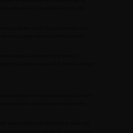
as insertar dinero y presionar un botón. Sin
rtas y las del crupier, lo que te permite usar
s de manos puede marcar la diferencia entre
ente aleatorio, entender las diferentes
psicología juegan un papel vital, permitiendo que
plica establecer un presupuesto específico para
puesto a perder. Recuerda que el objetivo es
egir juegos donde la probabilidad de ganar sea
lo que lo convierte en una opción favorable para