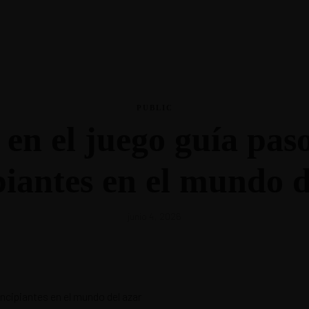
La Nutri
PUBLIC
en el juego guía paso
La Nutri
piantes en el mundo d
junio 4, 2026
ncipiantes en el mundo del azar