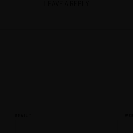
LEAVE A REPLY
*
EMAIL
WE