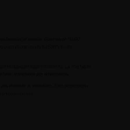
atisfacción del usuario. Con más de 11,000
ivo bono de bienvenida del 500% hasta
egos en cualquier lugar y momento. La interfaz es
ntirse intimidados por la tecnología.
ema sea atendido de inmediato. Esto proporciona
in preocupaciones.