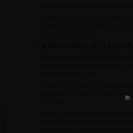
los principiantes que buscan maximizar sus posi
Por último, practicar la paciencia es fundament
experimentes una serie de pérdidas antes de cons
Recetario Festivo libro digital -
experiencia sin frustraciones.
LA IMPORTANCIA DE ELEGIR U
De cero a Ironman
Testimonios
Seleccionar una plataforma de juego segura y conf
Desbloquea tu potencial
Investiga las opiniones de otros jugadores y ver
ACCEDE A NUESTRAS GUIAS
Quiénes Somos
puedas tener durante el juego.
Políticas de privacidad
Otro aspecto a considerar es la variedad de jue
Términos de servicio
tragamonedas hasta juegos de mesa. Esto no solo
hola@cuestiondeganas.com
tu estrategia.
Bogotá - Colombia
PREVIOUS ARTICLE
© Copyright Cuestión De Ganas - Todos los derechos reservados.
Asimismo, las promociones y bonos de bienveni
bankroll inicial, dándote más oportunidades par
Inicio
Nosotros
Podcast
Noticias
Blog
Contacto
La Nutri
son favorables y no tienen requisitos ocultos qu
Instagram