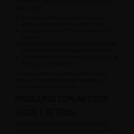
autorizados. Algunos indicios de documentación
falsa incluyen:
El número de licencia no coincide cuando lo
verificas en el organismo regulador oficial
El certificado SSL (HTTPS) está expirado o es
genérico
La licencia aparece en la página pero no hay más
detalles (fecha de emisión, periodo de validez)
Los términos y condiciones están redactados de
forma vaga o contradictoria
Un operador legítimo siempre muestra toda la
información regulatoria en el pie de página con
enlaces directos a verificación.
PROBLEMAS COMUNES CON
PAGOS Y RETIROS
Las dificultades para retirar dinero son la queja
número uno de las víctimas de casinos fraudulentos.