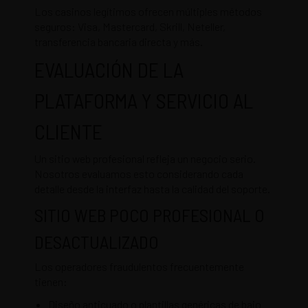
Los casinos legítimos ofrecen múltiples métodos
seguros: Visa, Mastercard, Skrill, Neteller,
transferencia bancaria directa y más.
EVALUACIÓN DE LA
PLATAFORMA Y SERVICIO AL
CLIENTE
Un sitio web profesional refleja un negocio serio.
Nosotros evaluamos esto considerando cada
detalle desde la interfaz hasta la calidad del soporte.
SITIO WEB POCO PROFESIONAL O
DESACTUALIZADO
Los operadores fraudulentos frecuentemente
tienen:
Diseño anticuado o plantillas genéricas de bajo