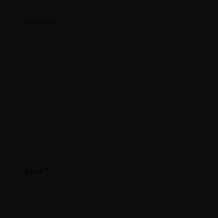
COMMENT
*
NAME