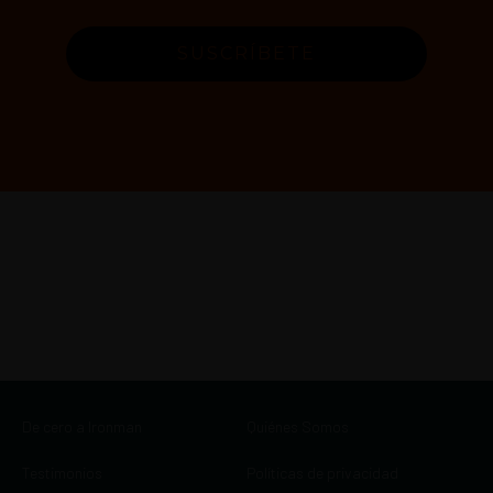
SUSCRÍBETE
De cero a Ironman
Quiénes Somos
Testimonios
Políticas de privacidad