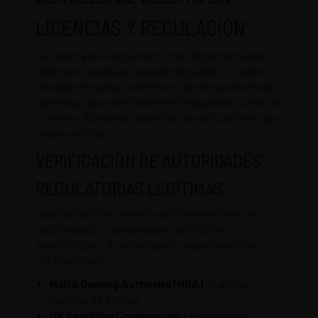
LICENCIAS Y REGULACIÓN
La licencia es el documento más importante que
debe tener cualquier operador de juego. Un casino
fraudulento nunca invertirá en obtener una licencia
legítima porque sencillamente desaparece cuando le
conviene. Nosotros sabemos que es lo primero que
debes verificar.
VERIFICACIÓN DE AUTORIDADES
REGULATORIAS LEGÍTIMAS
Cada jurisdicción emisora de licencias tiene un
registro público donde podés verificar la
autenticidad. Las autoridades regulatorias más
confiables son:
Malta Gaming Authority (MGA)
– La más
rigurosa de Europa
UK Gambling Commission
– Estricta con