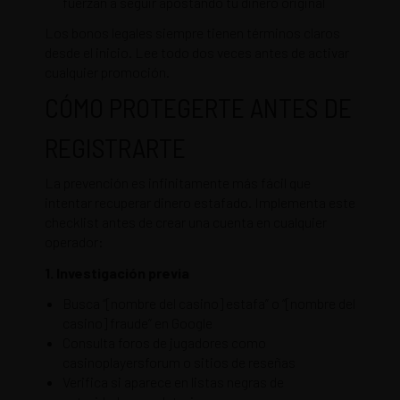
fuerzan a seguir apostando tu dinero original
Los bonos legales siempre tienen términos claros
desde el inicio. Lee todo dos veces antes de activar
cualquier promoción.
CÓMO PROTEGERTE ANTES DE
REGISTRARTE
La prevención es infinitamente más fácil que
intentar recuperar dinero estafado. Implementa este
checklist antes de crear una cuenta en cualquier
operador:
1. Investigación previa
Busca “[nombre del casino] estafa” o “[nombre del
casino] fraude” en Google
Consulta foros de jugadores como
casinoplayersforum o sitios de reseñas
Verifica si aparece en listas negras de