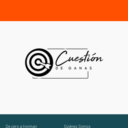
De cero a Ironman
Quiénes Somos