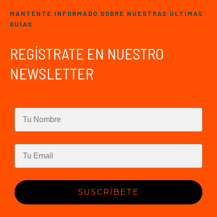
MANTÉNTE INFORMADO SOBRE NUESTRAS ÚLTIMAS
GUÍAS
REGÍSTRATE EN NUESTRO
NEWSLETTER
SUSCRÍBETE