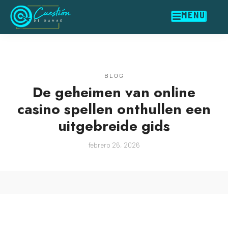
MENU
BLOG
De geheimen van online
casino spellen onthullen een
uitgebreide gids
febrero 26, 2026